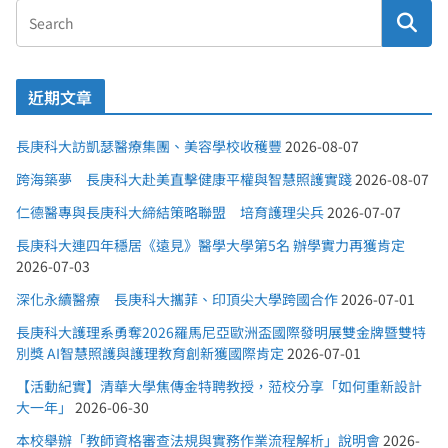
近期文章
長庚科大訪凱瑟醫療集團、美容學校收穫豐
2026-08-07
跨海築夢 長庚科大赴美直擊健康平權與智慧照護實踐
2026-08-07
仁德醫專與長庚科大締結策略聯盟 培育護理尖兵
2026-07-07
長庚科大連四年穩居《遠見》醫學大學第5名 辦學實力再獲肯定
2026-07-03
深化永續醫療 長庚科大攜菲、印頂尖大學跨國合作
2026-07-01
長庚科大護理系勇奪2026羅馬尼亞歐洲盃國際發明展雙金牌暨雙特
別獎 AI智慧照護與護理教育創新獲國際肯定
2026-07-01
【活動紀實】清華大學焦傳金特聘教授，蒞校分享「如何重新設計
大一年」
2026-06-30
本校舉辦「教師資格審查法規與實務作業流程解析」說明會
2026-