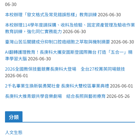
06-30
本校辦理「發文格式及常見錯誤態樣」教育訓練
2026-06-30
本校辦理114學年度請採購、收料及檢驗、固定資產管理及驗收作業
教育訓練，強化同仁實務能力
2026-06-30
臺灣山苦瓜關鍵成分抑制口腔癌細胞之萃取與機制摘要
2026-06-30
AI翻轉護理教育！長庚科大攜安圖斯登國際舞台 打造「五合一」精
準學習大腦
2026-06-30
2026全國教保技藝競賽長庚科大登場 全台27校菁英同場競技
2026-06-01
2千名畢業生換新裝勇闖社會 長庚科大雙校區畢業典禮
2026-06-01
長庚科大推青銀共學音樂劇場 結合長照與藝術療育
2026-05-26
分類
人文生態