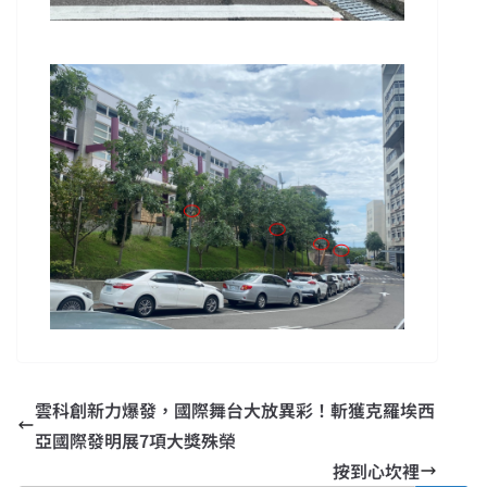
雲科創新力爆發，國際舞台大放異彩！斬獲克羅埃西
亞國際發明展7項大獎殊榮
按到心坎裡