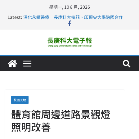
星期一, 10 8 月, 2026
Latest:
深化永續醫療 長庚科大攜菲、印頂尖大學跨國合作
長庚科大訪凱瑟醫療集團、美容學校收穫豐
跨海築夢 長庚科大赴美直擊健康平權與智慧照護實踐
仁德醫專與長庚科大締結策略聯盟 培育護理尖兵
長庚科大連四年穩居《遠見》醫學大學第5名 辦學實力再
獲肯定
校園天地
體育館周邊道路景觀燈
照明改善