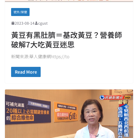
號外/榮譽
2023-08-14
cgust
黃豆有黑肚臍＝基改黃豆？營養師
破解7大吃黃豆迷思
新聞來源:華人健康網https://to
Read More