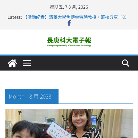
星期五, 7 8 月, 2026
Latest:
【活動紀實】清華大學焦傳金特聘教授，蒞校分享「如
何重新設計大一年」
仁德醫專與長庚科大締結策略聯盟 培育護理尖兵
長庚科大連四年穩居《遠見》醫學大學第5名 辦學實力再
獲肯定
深化永續醫療 長庚科大攜菲、印頂尖大學跨國合作
長庚科大護理系勇奪2026羅馬尼亞歐洲盃國際發明展雙
金牌暨雙特別獎 AI智慧照護與護理教育創新獲國際肯定
Month:
8 月 2023