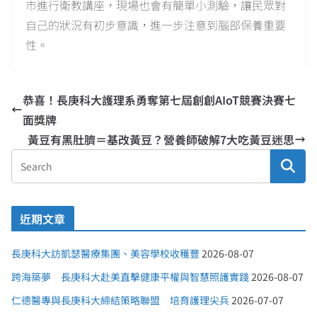
市進行衛教講座，現場也會有簡單小測驗，讓民眾對
自己的狀況有初步意識，進一步注意到腦部保養重要
性。
恭喜！長庚科大護理系勇奪第七屆創創AIoT競賽決賽七
面獎牌
黃豆有黑肚臍＝基改黃豆？營養師破解7大吃黃豆迷思
近期文章
長庚科大訪凱瑟醫療集團、美容學校收穫豐
2026-08-07
跨海築夢 長庚科大赴美直擊健康平權與智慧照護實踐
2026-08-07
仁德醫專與長庚科大締結策略聯盟 培育護理尖兵
2026-07-07