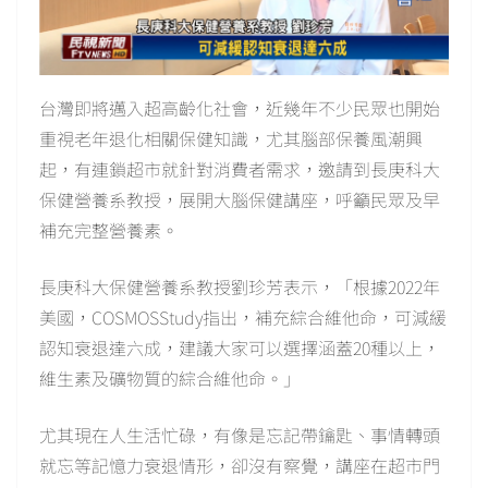
台灣即將邁入超高齡化社會，近幾年不少民眾也開始
重視老年退化相關保健知識，尤其腦部保養風潮興
起，有連鎖超市就針對消費者需求，邀請到長庚科大
保健營養系教授，展開大腦保健講座，呼籲民眾及早
補充完整營養素。
長庚科大保健營養系教授劉珍芳表示，「根據2022年
美國，COSMOSStudy指出，補充綜合維他命，可減緩
認知衰退達六成，建議大家可以選擇涵蓋20種以上，
維生素及礦物質的綜合維他命。」
尤其現在人生活忙碌，有像是忘記帶鑰匙、事情轉頭
就忘等記憶力衰退情形，卻沒有察覺，講座在超市門