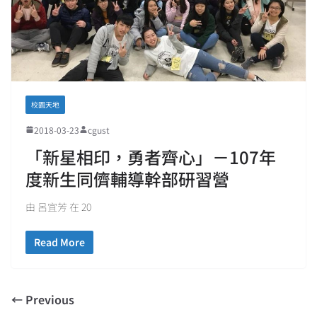
校園天地
2018-03-23
cgust
「新星相印，勇者齊心」－107年
度新生同儕輔導幹部研習營
由 呂宜芳 在 20
Read More
← Previous