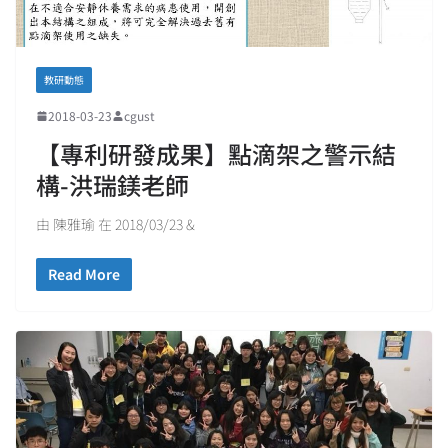
教研動態
2018-03-23
cgust
【專利研發成果】點滴架之警示結
構-洪瑞鎂老師
由 陳雅瑜 在 2018/03/23 &
Read More