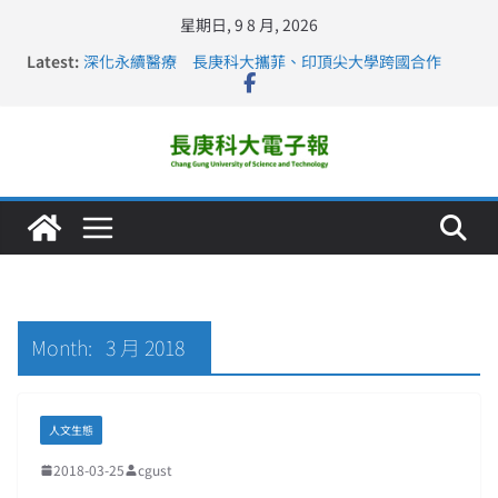
星期日, 9 8 月, 2026
Latest:
深化永續醫療 長庚科大攜菲、印頂尖大學跨國合作
長庚科大訪凱瑟醫療集團、美容學校收穫豐
跨海築夢 長庚科大赴美直擊健康平權與智慧照護實踐
仁德醫專與長庚科大締結策略聯盟 培育護理尖兵
長庚科大連四年穩居《遠見》醫學大學第5名 辦學實力再
獲肯定
Month:
3 月 2018
人文生態
2018-03-25
cgust