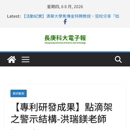
星期四, 6 8 月, 2026
Latest:
【活動紀實】清華大學焦傳金特聘教授，蒞校分享「如
何重新設計大一年」
仁德醫專與長庚科大締結策略聯盟 培育護理尖兵
長庚科大連四年穩居《遠見》醫學大學第5名 辦學實力再
獲肯定
深化永續醫療 長庚科大攜菲、印頂尖大學跨國合作
長庚科大護理系勇奪2026羅馬尼亞歐洲盃國際發明展雙
金牌暨雙特別獎 AI智慧照護與護理教育創新獲國際肯定
教研動態
【專利研發成果】點滴架
之警示結構-洪瑞鎂老師