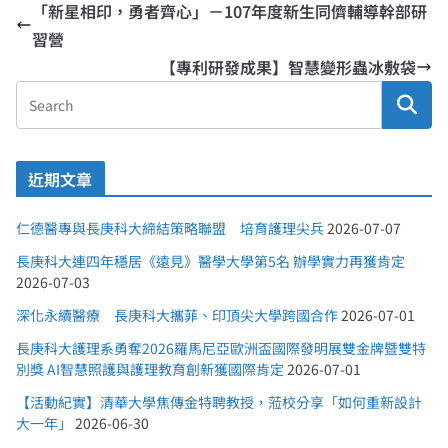
「新星相印，勇者齊心」－107年度新生同儕輔導幹部研
習營
【專利研發成果】智慧變形蟲冰敷袋
近期文章
仁德醫專與長庚科大締結策略聯盟 培育護理尖兵
2026-07-07
長庚科大連四年穩居《遠見》醫學大學第5名 辦學實力再獲肯定
2026-07-03
深化永續醫療 長庚科大攜菲、印頂尖大學跨國合作
2026-07-01
長庚科大護理系勇奪2026羅馬尼亞歐洲盃國際發明展雙金牌暨雙特
別獎 AI智慧照護與護理教育創新獲國際肯定
2026-07-01
【活動紀實】清華大學焦傳金特聘教授，蒞校分享「如何重新設計
大一年」
2026-06-30