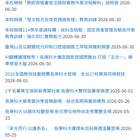
本校舉辦「教師資格審查法規與實務作業流程解析」說明會
2026-
06-30
本校辦理「發文格式及常見錯誤態樣」教育訓練
2026-06-30
本校辦理114學年度請採購、收料及檢驗、固定資產管理及驗收作業
教育訓練，強化同仁實務能力
2026-06-30
臺灣山苦瓜關鍵成分抑制口腔癌細胞之萃取與機制摘要
2026-06-30
AI翻轉護理教育！長庚科大攜安圖斯登國際舞台 打造「五合一」精
準學習大腦
2026-06-30
2026全國教保技藝競賽長庚科大登場 全台27校菁英同場競技
2026-06-01
2千名畢業生換新裝勇闖社會 長庚科大雙校區畢業典禮
2026-06-01
長庚科大推青銀共學音樂劇場 結合長照與藝術療育
2026-05-26
長庚科大38週年校慶登場 新式學位袍時尚走秀驚艷全場
2026-05-
25
「承光而行 以護為名」 長庚科大護理系加冠典禮溫馨登場
2026-
05-25