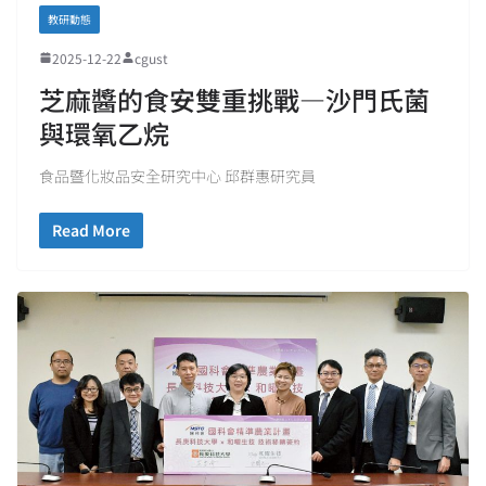
教研動態
2025-12-22
cgust
芝麻醬的食安雙重挑戰—沙門氏菌
與環氧乙烷
食品暨化妝品安全研究中心 邱群惠研究員
Read More