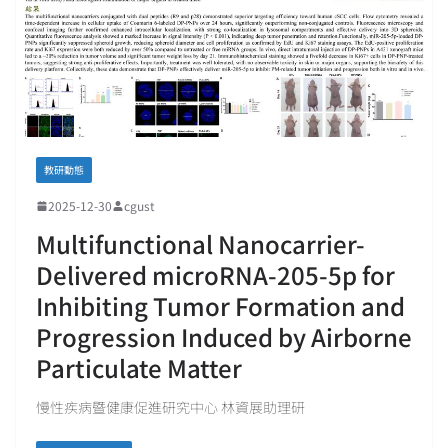
教研動態
2025-12-30
cgust
Multifunctional Nanocarrier-
Delivered microRNA-205-5p for
Inhibiting Tumor Formation and
Progression Induced by Airborne
Particulate Matter
慢性疾病暨健康促進研究中心 林資展助理研