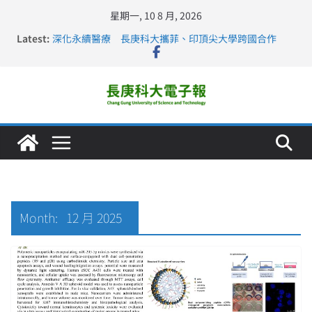
星期一, 10 8 月, 2026
Latest:
深化永續醫療 長庚科大攜菲、印頂尖大學跨國合作
長庚科大訪凱瑟醫療集團、美容學校收穫豐
跨海築夢 長庚科大赴美直擊健康平權與智慧照護實踐
仁德醫專與長庚科大締結策略聯盟 培育護理尖兵
長庚科大連四年穩居《遠見》醫學大學第5名 辦學實力再
獲肯定
Month:
12 月 2025