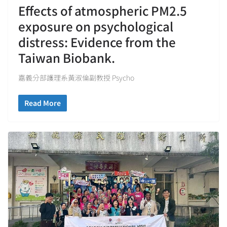
Effects of atmospheric PM2.5
exposure on psychological
distress: Evidence from the
Taiwan Biobank.
嘉義分部護理系黃淑倫副教授 Psycho
Read More