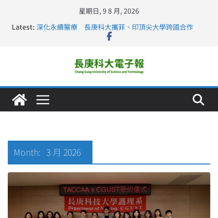
星期日, 9 8 月, 2026
Latest:
深化永續醫療 長庚科大攜菲、印頂尖大學跨國合作
長庚科大訪凱瑟醫療集團、美容學校收穫豐
跨海築夢 長庚科大赴美直擊健康平權與智慧照護實踐
仁德醫專與長庚科大締結策略聯盟 培育護理尖兵
長庚科大連四年穩居《遠見》醫學大學第5名 辦學實力再
獲肯定
Month:
3 月 2026