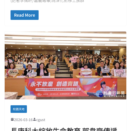
(記者李佩昕/嘉義報導)為深化對移工族群
Read More
校園天地
2026-03-16
cgust
長庚科大綻放生命教育 郭韋齊傳遞