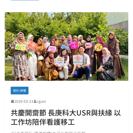
號外/榮譽
2026-03-23
cgust
共慶開齋節 長庚科大USR與扶緣 以
工作坊陪伴看護移工