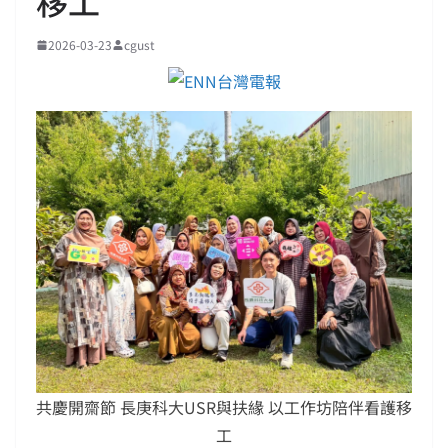
移工
2026-03-23
cgust
共慶開齋節 長庚科大USR與扶緣 以工作坊陪伴看護移
工