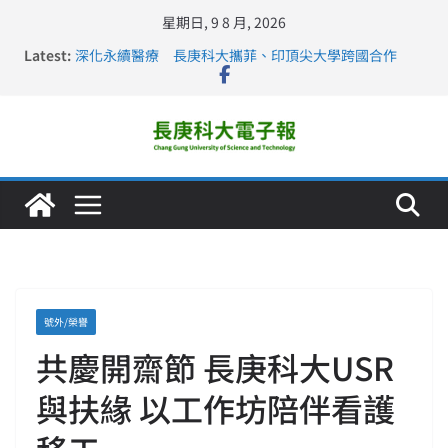
星期日, 9 8 月, 2026
Latest:
深化永續醫療 長庚科大攜菲、印頂尖大學跨國合作
長庚科大訪凱瑟醫療集團、美容學校收穫豐
跨海築夢 長庚科大赴美直擊健康平權與智慧照護實踐
仁德醫專與長庚科大締結策略聯盟 培育護理尖兵
長庚科大連四年穩居《遠見》醫學大學第5名 辦學實力再
獲肯定
號外/榮譽
共慶開齋節 長庚科大USR
與扶緣 以工作坊陪伴看護