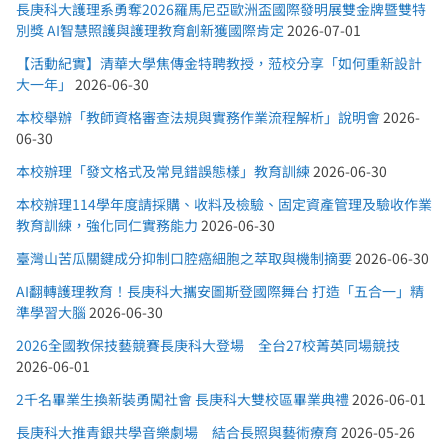
長庚科大護理系勇奪2026羅馬尼亞歐洲盃國際發明展雙金牌暨雙特
別獎 AI智慧照護與護理教育創新獲國際肯定
2026-07-01
【活動紀實】清華大學焦傳金特聘教授，蒞校分享「如何重新設計
大一年」
2026-06-30
本校舉辦「教師資格審查法規與實務作業流程解析」說明會
2026-
06-30
本校辦理「發文格式及常見錯誤態樣」教育訓練
2026-06-30
本校辦理114學年度請採購、收料及檢驗、固定資產管理及驗收作業
教育訓練，強化同仁實務能力
2026-06-30
臺灣山苦瓜關鍵成分抑制口腔癌細胞之萃取與機制摘要
2026-06-30
AI翻轉護理教育！長庚科大攜安圖斯登國際舞台 打造「五合一」精
準學習大腦
2026-06-30
2026全國教保技藝競賽長庚科大登場 全台27校菁英同場競技
2026-06-01
2千名畢業生換新裝勇闖社會 長庚科大雙校區畢業典禮
2026-06-01
長庚科大推青銀共學音樂劇場 結合長照與藝術療育
2026-05-26