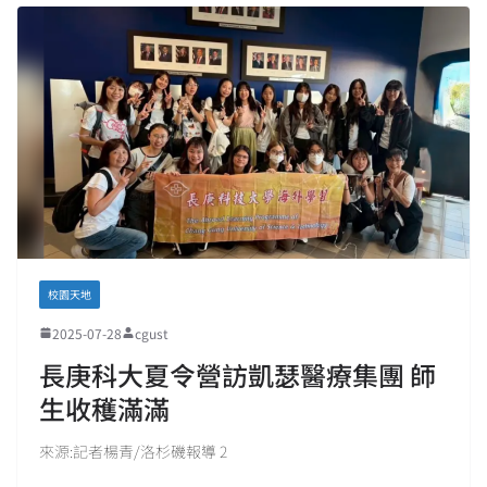
校園天地
2025-07-28
cgust
長庚科大夏令營訪凱瑟醫療集團 師
生收穫滿滿
來源:記者楊青/洛杉磯報導 2