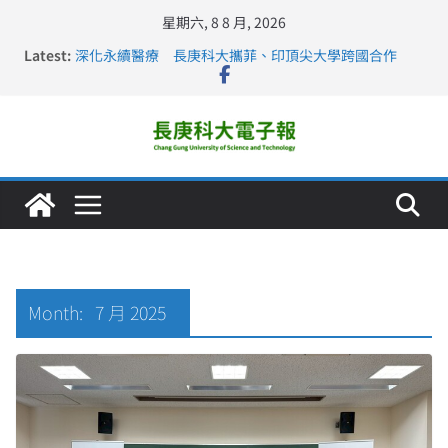
星期六, 8 8 月, 2026
Latest:
深化永續醫療 長庚科大攜菲、印頂尖大學跨國合作
長庚科大訪凱瑟醫療集團、美容學校收穫豐
跨海築夢 長庚科大赴美直擊健康平權與智慧照護實踐
仁德醫專與長庚科大締結策略聯盟 培育護理尖兵
長庚科大連四年穩居《遠見》醫學大學第5名 辦學實力再
獲肯定
Month:
7 月 2025