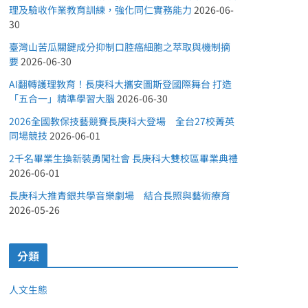
理及驗收作業教育訓練，強化同仁實務能力
2026-06-
30
臺灣山苦瓜關鍵成分抑制口腔癌細胞之萃取與機制摘
要
2026-06-30
AI翻轉護理教育！長庚科大攜安圖斯登國際舞台 打造
「五合一」精準學習大腦
2026-06-30
2026全國教保技藝競賽長庚科大登場 全台27校菁英
同場競技
2026-06-01
2千名畢業生換新裝勇闖社會 長庚科大雙校區畢業典禮
2026-06-01
長庚科大推青銀共學音樂劇場 結合長照與藝術療育
2026-05-26
分類
人文生態