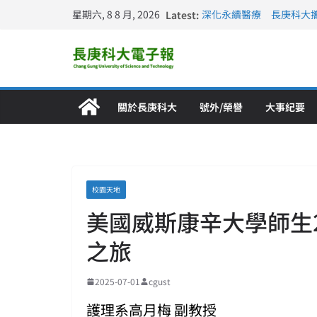
星期六, 8 8 月, 2026
Latest:
深化永續醫療 長庚科大
長庚科大訪凱瑟醫療集團
跨海築夢 長庚科大赴美
仁德醫專與長庚科大締結
長庚科大連四年穩居《遠見
關於長庚科大
號外/榮譽
大事紀要
校園天地
美國威斯康辛大學師生
之旅
2025-07-01
cgust
護理系高月梅 副教授