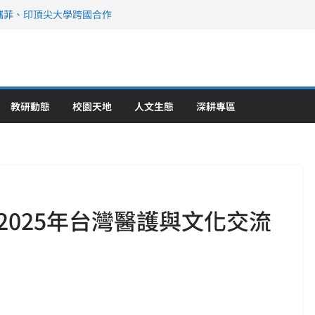
攜菲、印頂尖大學跨國合作
、美容學校收穫豐
直擊健康平權與智慧照護實踐
策略聯盟 培育護理尖兵
》醫學大學第5名 辦學實力再獲肯定
教研動態
校園天地
人文生態
深耕專區
2025年台灣醫護與文化交流