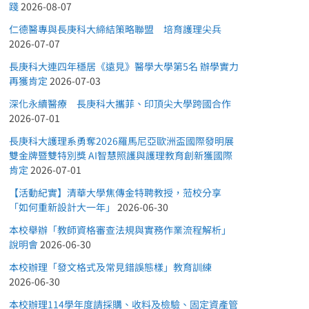
踐
2026-08-07
仁德醫專與長庚科大締結策略聯盟 培育護理尖兵
2026-07-07
長庚科大連四年穩居《遠見》醫學大學第5名 辦學實力
再獲肯定
2026-07-03
深化永續醫療 長庚科大攜菲、印頂尖大學跨國合作
2026-07-01
長庚科大護理系勇奪2026羅馬尼亞歐洲盃國際發明展
雙金牌暨雙特別獎 AI智慧照護與護理教育創新獲國際
肯定
2026-07-01
【活動紀實】清華大學焦傳金特聘教授，蒞校分享
「如何重新設計大一年」
2026-06-30
本校舉辦「教師資格審查法規與實務作業流程解析」
說明會
2026-06-30
本校辦理「發文格式及常見錯誤態樣」教育訓練
2026-06-30
本校辦理114學年度請採購、收料及檢驗、固定資產管