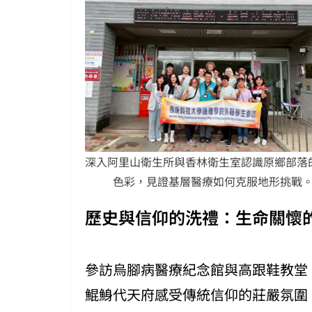
深入阿里山衛生所與香林衛生室認識原鄉部落
色彩，見證基層醫療如何克服地形挑戰
歷史與信仰的洗禮：生命關懷
參訪烏腳病醫療紀念館與高跟鞋教堂
鯤鯓代天府感受傳統信仰的莊嚴氛圍