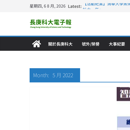
星期四, 6 8 月, 2026
Latest:
【活動紀實】清華大學焦
計大一年」
仁德醫專與長庚科大締結
長庚科大連四年穩居《遠見
深化永續醫療 長庚科大
長庚科大護理系勇奪202
特別獎 AI智慧照護與護
關於長庚科大
號外/榮譽
大事紀要
Month:
5 月 2022