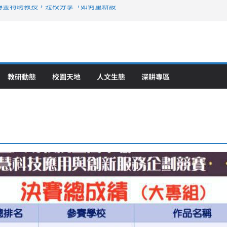
傳金特聘教授，蒞校分享「如何重新設
策略聯盟 培育護理尖兵
》醫學大學第5名 辦學實力再獲肯定
攜菲、印頂尖大學跨國合作
6羅馬尼亞歐洲盃國際發明展雙金牌暨雙
理教育創新獲國際肯定
教研動態
校園天地
人文生態
深耕專區