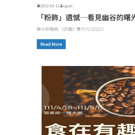
2022-05-11
cgust
「粉飾」遺憾─看見幽谷的曙
聯合新聞網/《評鑑》雙月刊/2022/0
Read More