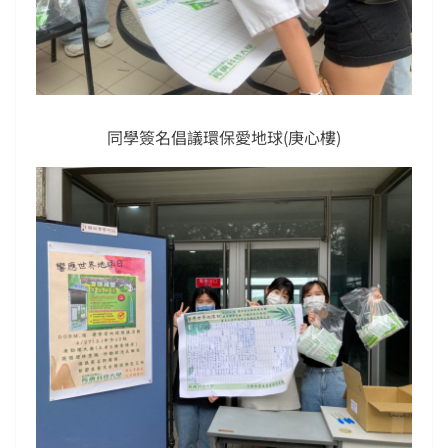
同學簽名倡議環保愛地球(庚心樓)