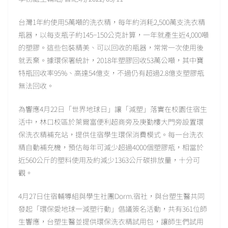
台灣1年約使用5萬噸的洗衣精，每年約消耗2,500萬支洗衣精
瓶器，以每支瓶子約145−150公克計算，一年就產生近4,000噸
的塑膠。這些包裝精美、可以回收的瓶器，常常一次使用後
就丟棄。據環保署統計，2018年塑膠回收53萬公噸，其中寶
特瓶回收率95%、高達54億支，不過仍有超過2.8億支塑膠瓶
無法回收。
為響應4月22日「世界地球日」讓「減塑」落實在校園住宿生
活中，林口校區於萊爾富便利超商旁及庚勤樓大門旁設置環
保洗衣精補充站，提供住宿學生環保消費模式。每一台洗衣
精自動補充機，預估每年可減少超過4000個塑膠瓶，相當於
近560公斤的塑料使用及約減少1363公斤碳排放量，十分可
觀。
4月27日住宿輔導組與學生社團Dorm.宿社，與台塑生醫共同
發起「環保愛地球—減塑行動」倡議簽名活動，共有361位師
生響應，台塑生醫並提供環保洗衣精試用包，讓師生們試用