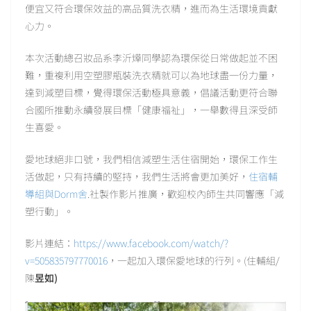
便宜又符合環保效益的高品質洗衣精，進而為生活環境貢獻
心力。
本次活動總召妝品系李沂燁同學認為環保從日常做起並不困
難，重複利用空塑膠瓶裝洗衣精就可以為地球盡一份力量，
達到減塑目標，覺得環保活動極具意義，倡議活動更符合聯
合國所推動永續發展目標「健康福祉」，一舉數得且深受師
生喜愛。
愛地球絕非口號，我們相信減塑生活住宿開始，環保工作生
活做起，只有持續的堅持，我們生活將會更加美好，
住宿輔
導組與Dorm舍
.社製作影片推廣，歡迎校內師生共同響應「減
塑行動」。
影片連結：
https://www.facebook.com/watch/?
v=505835797770016
，一起加入環保愛地球的行列。(住輔組/
陳
昱如)