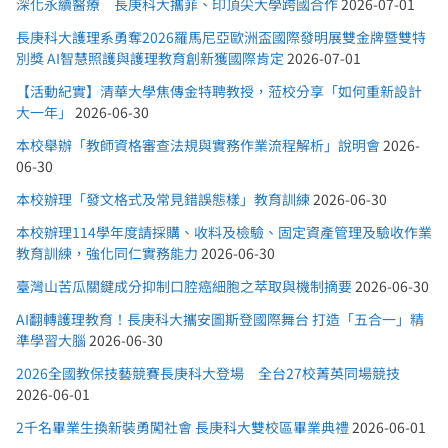
深化永續醫療 長庚科大攜菲、印頂尖大學跨國合作
2026-07-01
長庚科大護理系勇奪2026羅馬尼亞歐洲盃國際發明展雙金牌暨雙特
別獎 AI智慧照護與護理教育創新獲國際肯定
2026-07-01
【活動紀實】清華大學焦傳金特聘教授，蒞校分享「如何重新設計
大一年」
2026-06-30
本校舉辦「教師資格審查法規與實務作業流程解析」說明會
2026-
06-30
本校辦理「發文格式及常見錯誤態樣」教育訓練
2026-06-30
本校辦理114學年度請採購、收料及檢驗、固定資產管理及驗收作業
教育訓練，強化同仁實務能力
2026-06-30
臺灣山苦瓜關鍵成分抑制口腔癌細胞之萃取與機制摘要
2026-06-30
AI翻轉護理教育！長庚科大攜安圖斯登國際舞台 打造「五合一」精
準學習大腦
2026-06-30
2026全國教保技藝競賽長庚科大登場 全台27校菁英同場競技
2026-06-01
2千名畢業生換新裝勇闖社會 長庚科大雙校區畢業典禮
2026-06-01