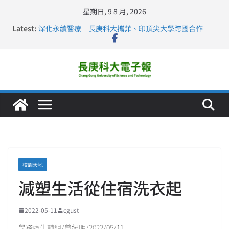
星期日, 9 8 月, 2026
Latest:
深化永續醫療 長庚科大攜菲、印頂尖大學跨國合作
長庚科大訪凱瑟醫療集團、美容學校收穫豐
跨海築夢 長庚科大赴美直擊健康平權與智慧照護實踐
仁德醫專與長庚科大締結策略聯盟 培育護理尖兵
長庚科大連四年穩居《遠見》醫學大學第5名 辦學實力再
獲肯定
校園天地
減塑生活從住宿洗衣起
2022-05-11
cgust
學務處生輔組/曾紀明/2022/05/11