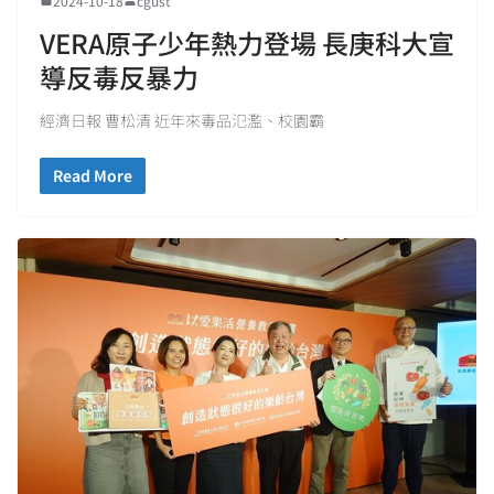
2024-10-18
cgust
VERA原子少年熱力登場 長庚科大宣
導反毒反暴力
經濟日報 曹松清 近年來毒品氾濫、校園霸
Read More