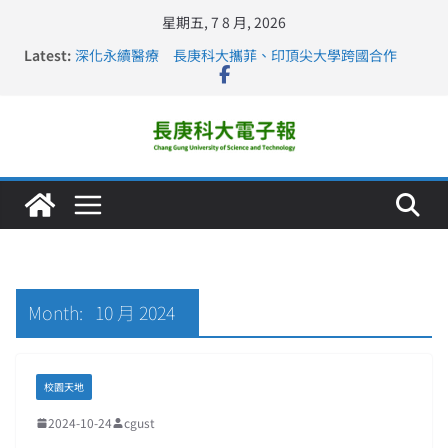
星期五, 7 8 月, 2026
Latest:
深化永續醫療 長庚科大攜菲、印頂尖大學跨國合作
長庚科大訪凱瑟醫療集團、美容學校收穫豐
跨海築夢 長庚科大赴美直擊健康平權與智慧照護實踐
仁德醫專與長庚科大締結策略聯盟 培育護理尖兵
長庚科大連四年穩居《遠見》醫學大學第5名 辦學實力再
獲肯定
Month:
10 月 2024
校園天地
2024-10-24
cgust