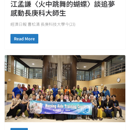
江孟謙〈火中跳舞的蝴蝶〉談追夢
感動長庚科大師生
經濟日報 曹松清 長庚科技大學今(23)
Read More