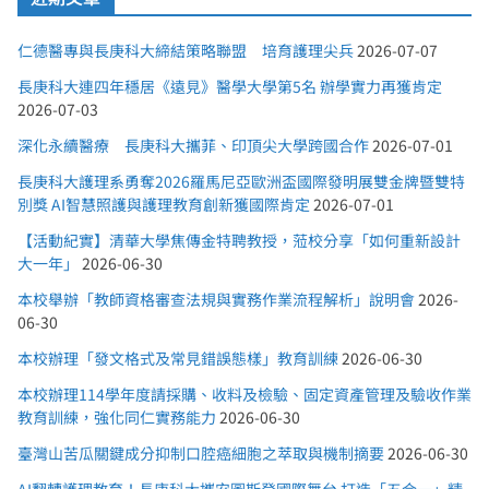
仁德醫專與長庚科大締結策略聯盟 培育護理尖兵
2026-07-07
長庚科大連四年穩居《遠見》醫學大學第5名 辦學實力再獲肯定
2026-07-03
深化永續醫療 長庚科大攜菲、印頂尖大學跨國合作
2026-07-01
長庚科大護理系勇奪2026羅馬尼亞歐洲盃國際發明展雙金牌暨雙特
別獎 AI智慧照護與護理教育創新獲國際肯定
2026-07-01
【活動紀實】清華大學焦傳金特聘教授，蒞校分享「如何重新設計
大一年」
2026-06-30
本校舉辦「教師資格審查法規與實務作業流程解析」說明會
2026-
06-30
本校辦理「發文格式及常見錯誤態樣」教育訓練
2026-06-30
本校辦理114學年度請採購、收料及檢驗、固定資產管理及驗收作業
教育訓練，強化同仁實務能力
2026-06-30
臺灣山苦瓜關鍵成分抑制口腔癌細胞之萃取與機制摘要
2026-06-30
AI翻轉護理教育！長庚科大攜安圖斯登國際舞台 打造「五合一」精