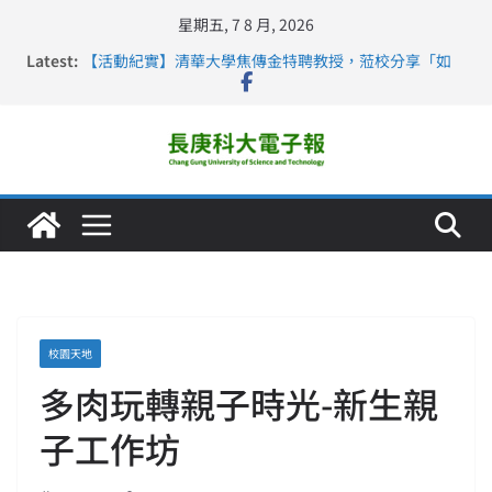
星期五, 7 8 月, 2026
Latest:
【活動紀實】清華大學焦傳金特聘教授，蒞校分享「如
何重新設計大一年」
仁德醫專與長庚科大締結策略聯盟 培育護理尖兵
長庚科大連四年穩居《遠見》醫學大學第5名 辦學實力再
獲肯定
深化永續醫療 長庚科大攜菲、印頂尖大學跨國合作
長庚科大護理系勇奪2026羅馬尼亞歐洲盃國際發明展雙
金牌暨雙特別獎 AI智慧照護與護理教育創新獲國際肯定
校園天地
多肉玩轉親子時光-新生親
子工作坊