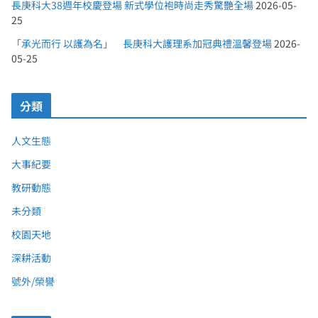
長庚科大38週年校慶登場 新式學位袍時尚走秀驚艷全場
2026-05-
25
「承光而行 以護為名」 長庚科大護理系加冠典禮溫馨登場
2026-
05-25
分類
人文生態
大事紀要
教研動態
未分類
校園天地
深耕活動
號外/榮譽