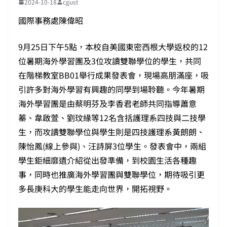
2024-10-18
cgust
國際事務處陳偉昭
9月25日下午5點，本校自美國東密西根大學返校的12
位暑期海外學習團及3位攻讀雙聯學位的學生，共同
在階梯教室BB01舉行成果發表會，現場高朋滿座，吸
引許多對海外學習有興趣的同學到場聆聽。今年暑期
海外學習團是由蔡明芬及李香君老師共同指導蕭意
蓁、韋啟萱、劉玟緣等12名含括護理系四技與二技學
生，而攻讀雙聯學位與學生則是四技護理系黃朗朗、
陳怡鳳(線上參與)、汪詩屏3位學生。發表會中，兩組
學生鉅細靡遺介紹從出發準備，到校園生活各種趣
事，同時也推廣海外學習團與雙聯學位，期待吸引更
多長庚科大的學生能走向世界，開拓視野。