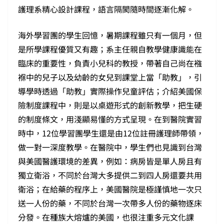
護理系精心設計課程，語言隔閡隨時間逐漸化解。
海外學習團的學生回憶，暑期課程雖只有一個月，但
是所學課程優質又有趣；系主任親自教學健康識能在
臨床的重要性，負責小兒科的教授，帶著自己尚在襁
褓中的兒子以及幼齡的女兒到課堂上當「助教」，引
導學時透過「助教」實際操作兒童評估；介紹美國保
險制度課程中，則是以桌遊形式的創新教學，把生硬
的制度條文，用淺顯易懂的方式呈現。在到醫院實習
時中，12位學習團學生還是由12位註冊護理師帶領，
做一對一深度教學。在醫院中，學生們也見識到台灣
與美國醫護環境的差異，例如：病房皆是單人房且有
獨立衛浴，不同於台灣大多提供二到四人房還要共用
衛浴；在給藥的程序上，美國醫院是極謹慎地一次只
送一人份的藥，不同於台灣一次帶多人份的藥物逐床
分發。在種族大熔爐的美國，也很注重多元文化課