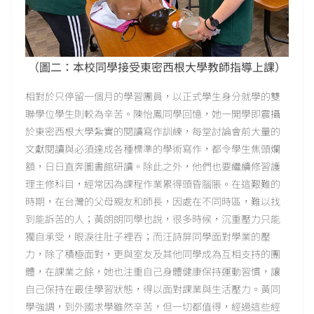
（圖二：本校同學接受東密西根大學教師指導上課）
相對於只停留一個月的學習團員，以正式學生身分就學的雙
聯學位學生則較為辛苦。陳怡鳳同學回憶，她一開學即震攝
於東密西根大學紮實的閱讀寫作訓練，每堂討論會前大量的
文獻閱讀與必須達成各種標準的學術寫作，都令學生焦頭爛
額，日日直奔圖書館研讀。除此之外，他們也要繼續修習護
理主修科目，經常因為課程作業累得頭昏腦脹。在這艱難的
時期，在台灣的父母親友和師長，因處在不同時區，難以找
到能訴苦的人；黃朗朗同學也說，很多時候，沉重壓力只能
獨自承受，眼淚往肚子裡吞；而汪詩屏同學面對學業的壓
力，除了積極面對，更與室友及其他同學成為互相支持的團
體，在課業之餘，她也注重自己身體健康保持運動習慣，讓
自己保持在最佳學習狀態，得以面對課業與生活壓力。黃同
學強調，到外國求學雖然辛苦，但一切都值得，經過這些經