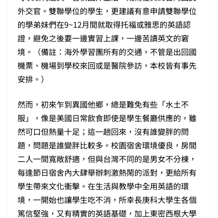
外交官。雙聯學位的學生，更建議有意申請雙聯學位
的學弟妹們在9~12月間就取得托福或雅思的英語認
證，避免之後要一邊實習上課，一邊苦讀英文的窘
境。（備註：海外學習團所有的交通，不管是出回國
機票、機場到學校來回或是醫院參訪，本校皆有事先
安排。）
然而，初來乍到異國他鄉，總是難免有些「水土不
服」，像是美國日常飲食即使是學生餐廳供應的，雖
然可口但熱量十足；這一趟回來，沒有誰變胖的問
題，問題是誰變胖比較多。校園宿舍環境優良，房間
二人一間寬敞舒適，但與台灣不同的是男女不分棟，
每逢節日宿舍內大肆舉辦刺激熱鬧的派對，更給所有
學生帶來文化衝擊。在生活與教學中全用英語的環
境，一開始也讓學生吃不消，所幸長庚科大學生各個
篤信堅強，又有精實的英語基礎，加上東密西根大學