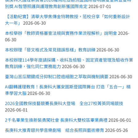
別獎 AI智慧照護與護理教育創新獲國際肯定
2026-07-01
【活動紀實】清華大學焦傳金特聘教授，蒞校分享「如何重新設計
大一年」
2026-06-30
本校舉辦「教師資格審查法規與實務作業流程解析」說明會
2026-
06-30
本校辦理「發文格式及常見錯誤態樣」教育訓練
2026-06-30
本校辦理114學年度請採購、收料及檢驗、固定資產管理及驗收作業
教育訓練，強化同仁實務能力
2026-06-30
臺灣山苦瓜關鍵成分抑制口腔癌細胞之萃取與機制摘要
2026-06-30
AI翻轉護理教育！長庚科大攜安圖斯登國際舞台 打造「五合一」精
準學習大腦
2026-06-30
2026全國教保技藝競賽長庚科大登場 全台27校菁英同場競技
2026-06-01
2千名畢業生換新裝勇闖社會 長庚科大雙校區畢業典禮
2026-06-01
長庚科大推青銀共學音樂劇場 結合長照與藝術療育
2026-05-26