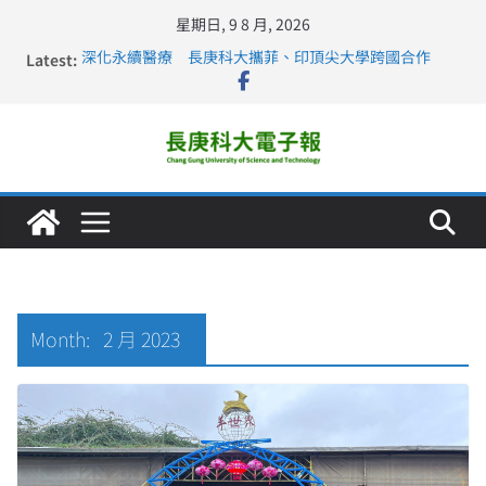
星期日, 9 8 月, 2026
Latest:
深化永續醫療 長庚科大攜菲、印頂尖大學跨國合作
長庚科大訪凱瑟醫療集團、美容學校收穫豐
跨海築夢 長庚科大赴美直擊健康平權與智慧照護實踐
仁德醫專與長庚科大締結策略聯盟 培育護理尖兵
長庚科大連四年穩居《遠見》醫學大學第5名 辦學實力再
獲肯定
Month:
2 月 2023