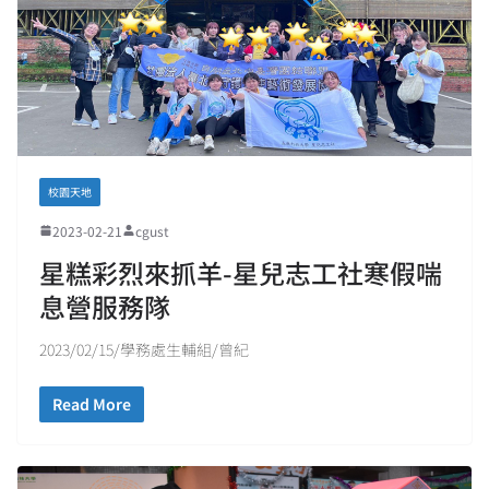
校園天地
2023-02-21
cgust
星糕彩烈來抓羊-星兒志工社寒假喘
息營服務隊
2023/02/15/學務處生輔組/曾紀
Read More