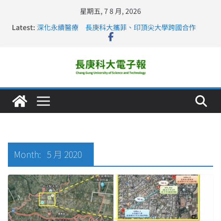
星期五, 7 8 月, 2026
Latest:
深化永續醫療 長庚科大攜菲、印頂尖大學跨國合作
長庚科大訪凱瑟醫療集團、美容學校收穫豐
跨海築夢 長庚科大赴美直擊健康平權與智慧照護實踐
仁德醫專與長庚科大締結策略聯盟 培育護理尖兵
長庚科大連四年穩居《遠見》醫學大學第5名 辦學實力再
獲肯定
Month:
5 月 2020