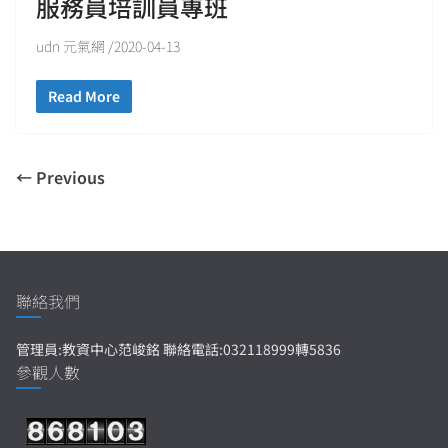
服務員培訓員專班
udn 元氣網 /2020-04-13
Read More
← Previous
聯絡我們
管理員:教資中心范峻銘 聯絡電話:032118999轉5836
參觀人數