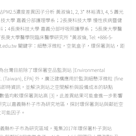
5濃度差異因子分析 黃淑倫1, 2, 3* 林裕清3, 4, 5 蕭光
諭1 1長庚科技大學 嘉義分部護理學系；2長庚科技大學 慢性疾病暨健
科；4長庚科技大學 嘉義分部呼吸照護學系； 5長庚大學醫
學醫學院臨床醫學研究所 *黃淑倫, Tel: +886-5-
g@mail.cgust.edu.tw 關鍵字：細懸浮微粒，空氣盒子，環保署測站，距
為台灣目前除了環保署空品監測站 [Environmental
uan R.O.C. (Taiwan), EPA] 外，廣泛建構應用於監測細懸浮微粒 (fine
之設備，提供PM2.5即時資訊，並解決測站之空間解析與設備成本的缺點
M2.5數值均較環保署測站高 [3]，此差異結果可能會進一步影響
。本研究以嘉義縣朴子市為研究地區，探討環保署測站與鄰近空
之可能因子。
嘉義縣朴子市為研究區域，蒐集2017年環保署朴子測站