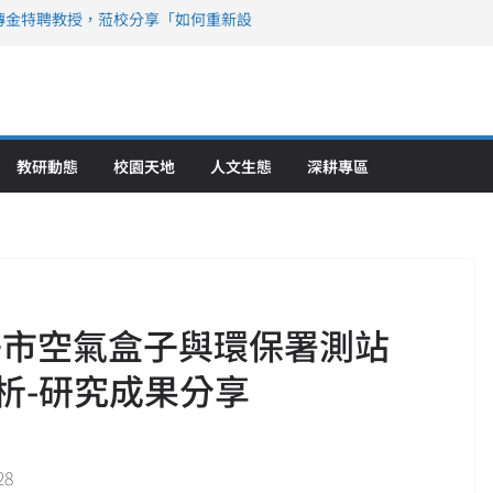
傳金特聘教授，蒞校分享「如何重新設
策略聯盟 培育護理尖兵
》醫學大學第5名 辦學實力再獲肯定
攜菲、印頂尖大學跨國合作
6羅馬尼亞歐洲盃國際發明展雙金牌暨雙
理教育創新獲國際肯定
教研動態
校園天地
人文生態
深耕專區
子市空氣盒子與環保署測站
分析-研究成果分享
28