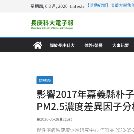
星期四, 6 8 月, 2026
Latest:
【活動紀實】清華大學焦
計大一年」
仁德醫專與長庚科大締結
長庚科大連四年穩居《遠見
深化永續醫療 長庚科大
長庚科大護理系勇奪202
特別獎 AI智慧照護與護
關於長庚科大
號外/榮譽
大事紀要
教研動態
影響2017年嘉義縣朴
PM2.5濃度差異因子
2020-05-28
cgust
慢性疾病暨健康促進研究中心 何雅雯 2020-05-