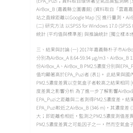
(EPA_Puzi；資料取自環保署空氣品質監測網 [3]
AirBox_B (嘉義縣立圖書館) (資料取自「雲
站之直線距離以Google Map [5] 進行量測，AirBox
(二) 研究方法 以SPSS for Windows 17.0 (S
統計 (平均值與標準差) 與推論統計 [獨立樣本t檢定
三、結果與討論 (一) 2017年嘉義縣朴子市AirBox
分別為AirBox_A 8.64-59.94 µg/m3、AirBox_B 
份AirBox_A、AirBox_B PM2.5濃度分別與E
值均顯著高於EPA_Puzi者 (表1)。 此結
PM2.5濃度差異以空氣盒子者較高之結果相同 [6]。 
度差異之影響分析 為了進一步了解影響AirBox與
EPA_Puzi之距離與二者測得PM2.5濃度差
EPA_Puzi較近之AirBox_B (346 m)，其濃度差 (39.
大；即距離愈相近，監測之PM2.5濃度測值差異較大
PM2.5濃度差異之可能因子之一，然而空氣