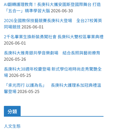
AI翻轉護理教育！長庚科大攜安圖斯登國際舞台 打造
「五合一」精準學習大腦
2026-06-30
2026全國教保技藝競賽長庚科大登場 全台27校菁英
同場競技
2026-06-01
2千名畢業生換新裝勇闖社會 長庚科大雙校區畢業典禮
2026-06-01
長庚科大推青銀共學音樂劇場 結合長照與藝術療育
2026-05-26
長庚科大38週年校慶登場 新式學位袍時尚走秀驚艷全
場
2026-05-25
「承光而行 以護為名」 長庚科大護理系加冠典禮溫
馨登場
2026-05-25
分類
人文生態