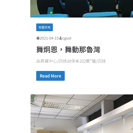
校園天地
2021-04-15
cgust
舞炯恩，舞動那魯灣
由原資中心/四技幼保系202蔡*璇/四技
Read More