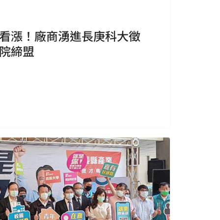
看漲！廠商湧進長庚科大徵
院締盟