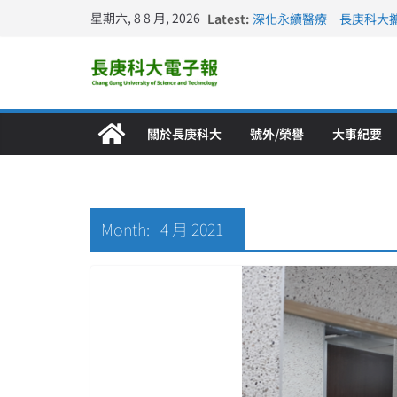
星期六, 8 8 月, 2026
Latest:
深化永續醫療 長庚科大
長庚科大訪凱瑟醫療集團
跨海築夢 長庚科大赴美
仁德醫專與長庚科大締結
長庚科大連四年穩居《遠見
關於長庚科大
號外/榮譽
大事紀要
Month:
4 月 2021