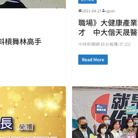
2021-04-27
cgust
職場》大健康產業
才 中大偕天晟醫
斜槓舞林高手
中時新聞網 綜合報導/於202
Read More