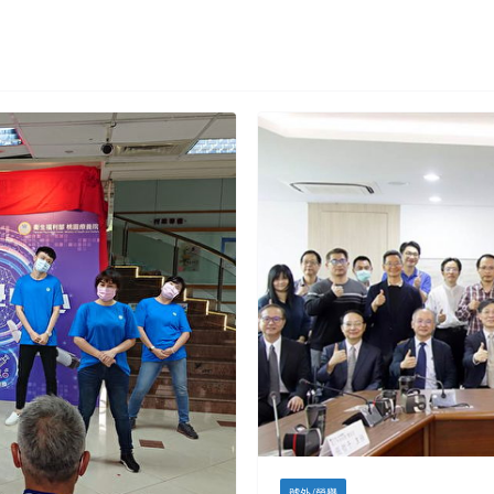
號外/榮譽