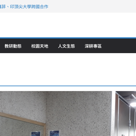
攜菲、印頂尖大學跨國合作
、美容學校收穫豐
直擊健康平權與智慧照護實踐
策略聯盟 培育護理尖兵
》醫學大學第5名 辦學實力再獲肯定
教研動態
校園天地
人文生態
深耕專區