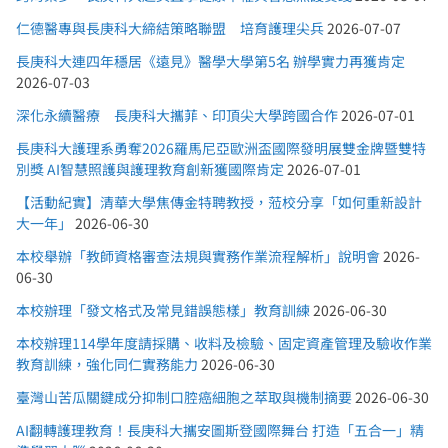
仁德醫專與長庚科大締結策略聯盟 培育護理尖兵
2026-07-07
長庚科大連四年穩居《遠見》醫學大學第5名 辦學實力再獲肯定
2026-07-03
深化永續醫療 長庚科大攜菲、印頂尖大學跨國合作
2026-07-01
長庚科大護理系勇奪2026羅馬尼亞歐洲盃國際發明展雙金牌暨雙特
別獎 AI智慧照護與護理教育創新獲國際肯定
2026-07-01
【活動紀實】清華大學焦傳金特聘教授，蒞校分享「如何重新設計
大一年」
2026-06-30
本校舉辦「教師資格審查法規與實務作業流程解析」說明會
2026-
06-30
本校辦理「發文格式及常見錯誤態樣」教育訓練
2026-06-30
本校辦理114學年度請採購、收料及檢驗、固定資產管理及驗收作業
教育訓練，強化同仁實務能力
2026-06-30
臺灣山苦瓜關鍵成分抑制口腔癌細胞之萃取與機制摘要
2026-06-30
AI翻轉護理教育！長庚科大攜安圖斯登國際舞台 打造「五合一」精