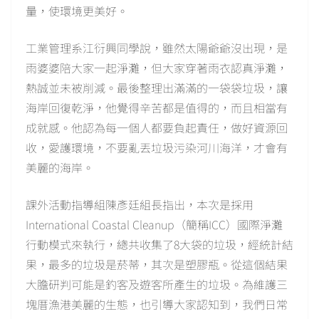
量，使環境更美好。
工業管理系江衍興同學說，雖然太陽爺爺沒出現，是
雨婆婆陪大家一起淨灘，但大家穿著雨衣認真淨灘，
熱誠並未被削減。最後整理出滿滿的一袋袋垃圾，讓
海岸回復乾淨，他覺得辛苦都是值得的，而且相當有
成就感。他認為每一個人都要負起責任，做好資源回
收，愛護環境，不要亂丟垃圾污染河川海洋，才會有
美麗的海岸。
課外活動指導組陳彥廷組長指出，本次是採用
International Coastal Cleanup（簡稱ICC）國際淨灘
行動模式來執行，總共收集了8大袋的垃圾，經統計結
果，最多的垃圾是菸蒂，其次是塑膠瓶。從這個結果
大膽研判可能是釣客及遊客所產生的垃圾。為維護三
塊厝漁港美麗的生態，也引導大家認知到，我們日常