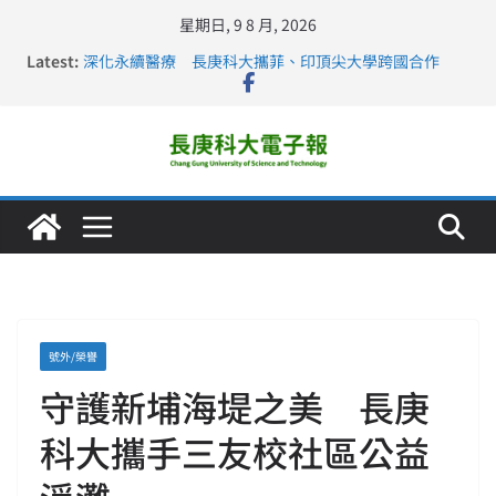
星期日, 9 8 月, 2026
Latest:
深化永續醫療 長庚科大攜菲、印頂尖大學跨國合作
長庚科大訪凱瑟醫療集團、美容學校收穫豐
跨海築夢 長庚科大赴美直擊健康平權與智慧照護實踐
仁德醫專與長庚科大締結策略聯盟 培育護理尖兵
長庚科大連四年穩居《遠見》醫學大學第5名 辦學實力再
獲肯定
號外/榮譽
守護新埔海堤之美 長庚
科大攜手三友校社區公益