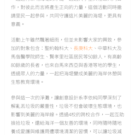
作，對彼此而言將產生正向的力量，這個活動同時邀
請里民一起參與，共同守護這片美麗的海堤，更具有
意義。
活動上午雖然飄著細雨，但並未影響大家的興致，參
加的對象包含：聖約翰科大、
長庚科大
、中華科大及
馬偕醫學院師生、賢孝里社區居民等50餘人，有高齡
80餘歲的長者，也來自馬來西亞與香港等地的學生，
透過眾人的力量，一起把海堤變成美麗的海岸休憩與
生態教育環境。
參與這一次的淨灘，讓創意設計系李依純同學深刻了
解亂丟垃圾的嚴重性，垃圾不但會破壞生態環境，也
影響到美麗的海岸線。透過4校的跨校合作，一起互助
撿拾垃圾，還給海洋一個友善的環境，同時隨時隨地
養成愛護與維護周遭環境清潔的習慣，可以讓垃圾減