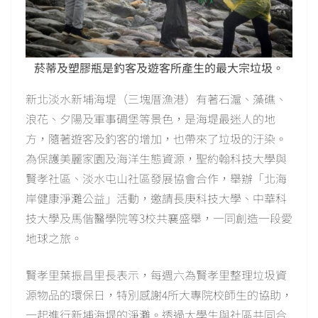
菸蒂及塑膠瓶是釣客及遊客所產生的最大宗垃圾。
新北淡水新埔海堤（三塊厝漁港）有著石滬、藻礁、
浪花、夕陽及軍事碉堡等景色，是海堤最迷人的地
方，隨著遊客及釣客的增加，也帶來了垃圾的汙染。
為保護美麗家園及海洋生態資源，聖約翰科技大學與
賢孝社區、淡水屯山社區發展協會合作，舉辦「北海
岸健康淨灘公益」活動，邀請長庚科技大學、中華科
技大學及馬偕醫學院等3校共襄盛舉，一同創造一段愛
地球之旅。
賢孝里葉振昌里長表示，每週六為賢孝里整理垃圾資
源物品的環保日，特別感謝4所大專院校師生的協助，
一起進行新埔海堤的淨灘。透過大學生與社區共同合