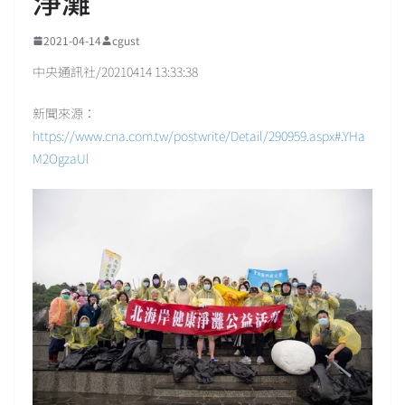
淨灘
2021-04-14
cgust
中央通訊社/20210414 13:33:38
新聞來源：
https://www.cna.com.tw/postwrite/Detail/290959.aspx#.YHa
M2OgzaUl