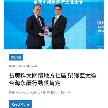
號外/榮譽
2023-07-27
cgust
長庚科大關懷地方社區 榮獲亞太暨
台灣永續行動獎肯定
桃園電子報 記者諶志明追蹤 長庚科技大學
Read More