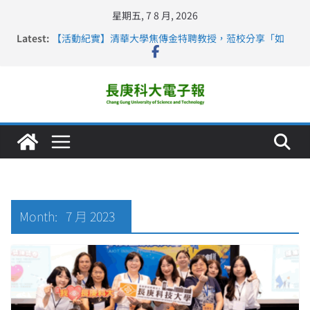
星期五, 7 8 月, 2026
Latest:
【活動紀實】清華大學焦傳金特聘教授，蒞校分享「如
何重新設計大一年」
仁德醫專與長庚科大締結策略聯盟 培育護理尖兵
長庚科大連四年穩居《遠見》醫學大學第5名 辦學實力再
獲肯定
深化永續醫療 長庚科大攜菲、印頂尖大學跨國合作
長庚科大護理系勇奪2026羅馬尼亞歐洲盃國際發明展雙
金牌暨雙特別獎 AI智慧照護與護理教育創新獲國際肯定
Month:
7 月 2023