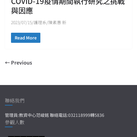
COVID-19疫情期間執行研究之挑戰
與因應
2023/07/15/護理系/陳素惠 新
Read More
← Previous
聯絡我們
管理員:教資中心范峻銘 聯絡電話:032118999轉5836
參觀人數