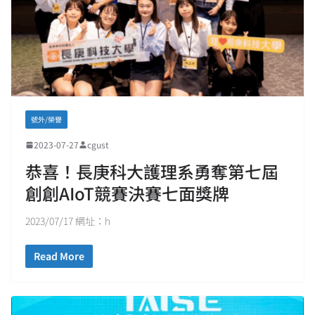
號外/榮譽
2023-07-27
cgust
恭喜！長庚科大護理系勇奪第七屆
創創AIoT競賽決賽七面獎牌
2023/07/17 網址：h
Read More