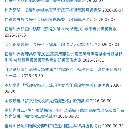
長庚科大訪凱瑟醫療集團、美容學校收穫豐
2026-08-07
跨海築夢 長庚科大赴美直擊健康平權與智慧照護實踐
2026-08-07
仁德醫專與長庚科大締結策略聯盟 培育護理尖兵
2026-07-07
長庚科大連四年穩居《遠見》醫學大學第5名 辦學實力再獲肯定
2026-07-03
深化永續醫療 長庚科大攜菲、印頂尖大學跨國合作
2026-07-01
長庚科大護理系勇奪2026羅馬尼亞歐洲盃國際發明展雙金牌暨雙特
別獎 AI智慧照護與護理教育創新獲國際肯定
2026-07-01
【活動紀實】清華大學焦傳金特聘教授，蒞校分享「如何重新設計
大一年」
2026-06-30
本校舉辦「教師資格審查法規與實務作業流程解析」說明會
2026-
06-30
本校辦理「發文格式及常見錯誤態樣」教育訓練
2026-06-30
本校辦理114學年度請採購、收料及檢驗、固定資產管理及驗收作業
教育訓練，強化同仁實務能力
2026-06-30
臺灣山苦瓜關鍵成分抑制口腔癌細胞之萃取與機制摘要
2026-06-30