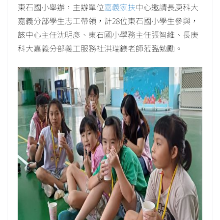
東石國小舉辦，主辦單位
嘉義家扶
中心邀請長庚科大
嘉義分部學生志工帶領，計28位東石國小學生參與，
該中心主任沈明彥、東石國小學務主任張智維、長庚
科大嘉義分部義工服務社洪瑞鎂老師蒞臨勉勵。