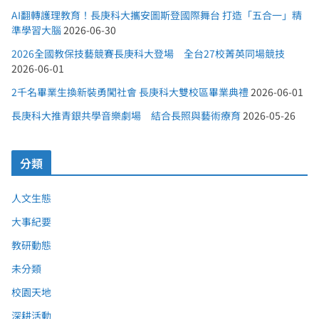
AI翻轉護理教育！長庚科大攜安圖斯登國際舞台 打造「五合一」精
準學習大腦
2026-06-30
2026全國教保技藝競賽長庚科大登場 全台27校菁英同場競技
2026-06-01
2千名畢業生換新裝勇闖社會 長庚科大雙校區畢業典禮
2026-06-01
長庚科大推青銀共學音樂劇場 結合長照與藝術療育
2026-05-26
分類
人文生態
大事紀要
教研動態
未分類
校園天地
深耕活動