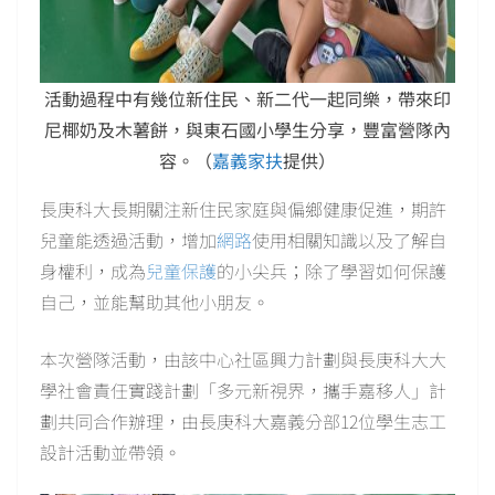
活動過程中有幾位新住民、新二代一起同樂，帶來印
尼椰奶及木薯餅，與東石國小學生分享，豐富營隊內
容。（
嘉義家扶
提供）
長庚科大長期關注新住民家庭與偏鄉健康促進，期許
兒童能透過活動，增加
網路
使用相關知識以及了解自
身權利，成為
兒童保護
的小尖兵；除了學習如何保護
自己，並能幫助其他小朋友。
本次營隊活動，由該中心社區興力計劃與長庚科大大
學社會責任實踐計劃「多元新視界，攜手嘉移人」計
劃共同合作辦理，由長庚科大嘉義分部12位學生志工
設計活動並帶領。