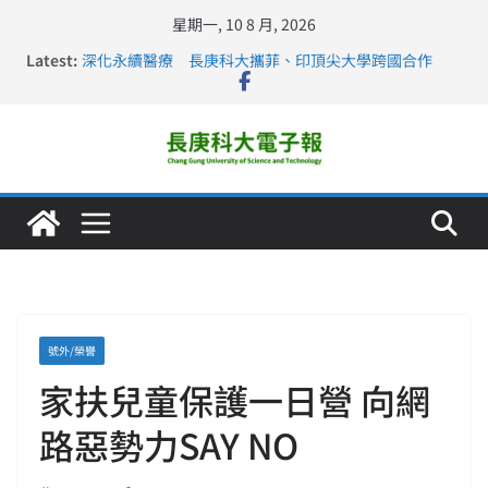
星期一, 10 8 月, 2026
Latest:
深化永續醫療 長庚科大攜菲、印頂尖大學跨國合作
長庚科大訪凱瑟醫療集團、美容學校收穫豐
跨海築夢 長庚科大赴美直擊健康平權與智慧照護實踐
仁德醫專與長庚科大締結策略聯盟 培育護理尖兵
長庚科大連四年穩居《遠見》醫學大學第5名 辦學實力再
獲肯定
號外/榮譽
家扶兒童保護一日營 向網
路惡勢力SAY NO