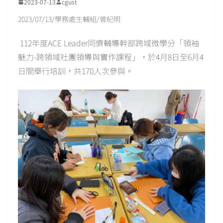
2023-07-13
cgust
2023/07/13/學務處生輔組/曾紀明
112年度ACE Leader同儕輔導幹部跨域微學分「領袖
魅力-跨領域社團領導與實作課程」，於4月8日至6月4
日間舉行培訓，共170人次參與。