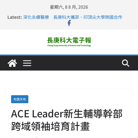
星期六, 8 8 月, 2026
Latest:
深化永續醫療 長庚科大攜菲、印頂尖大學跨國合作
長庚科大訪凱瑟醫療集團、美容學校收穫豐
跨海築夢 長庚科大赴美直擊健康平權與智慧照護實踐
仁德醫專與長庚科大締結策略聯盟 培育護理尖兵
長庚科大連四年穩居《遠見》醫學大學第5名 辦學實力再
獲肯定
校園天地
ACE Leader新生輔導幹部
跨域領袖培育計畫