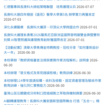
仁德醫專與長庚科大締結策略聯盟 培育護理尖兵
2026-07-07
長庚科大連四年穩居《遠見》醫學大學第5名 辦學實力再獲肯定
2026-07-03
深化永續醫療 長庚科大攜菲、印頂尖大學跨國合作
2026-07-01
長庚科大護理系勇奪2026羅馬尼亞歐洲盃國際發明展雙金牌暨雙特
別獎 AI智慧照護與護理教育創新獲國際肯定
2026-07-01
【活動紀實】清華大學焦傳金特聘教授，蒞校分享「如何重新設計
大一年」
2026-06-30
本校舉辦「教師資格審查法規與實務作業流程解析」說明會
2026-
06-30
本校辦理「發文格式及常見錯誤態樣」教育訓練
2026-06-30
本校辦理114學年度請採購、收料及檢驗、固定資產管理及驗收作業
教育訓練，強化同仁實務能力
2026-06-30
臺灣山苦瓜關鍵成分抑制口腔癌細胞之萃取與機制摘要
2026-06-30
AI翻轉護理教育！長庚科大攜安圖斯登國際舞台 打造「五合一」精