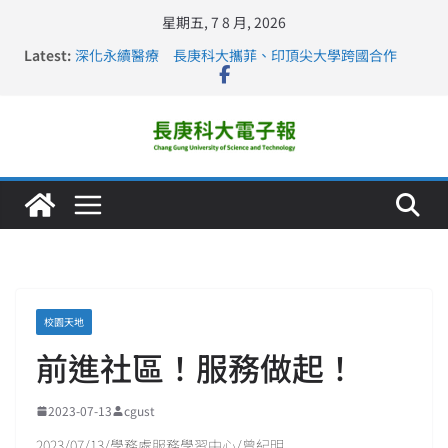
星期五, 7 8 月, 2026
Latest:
深化永續醫療 長庚科大攜菲、印頂尖大學跨國合作
長庚科大訪凱瑟醫療集團、美容學校收穫豐
跨海築夢 長庚科大赴美直擊健康平權與智慧照護實踐
仁德醫專與長庚科大締結策略聯盟 培育護理尖兵
長庚科大連四年穩居《遠見》醫學大學第5名 辦學實力再
獲肯定
校園天地
前進社區！服務做起！
2023-07-13
cgust
2023/07/13/學務處服務學習中心/曾紀明