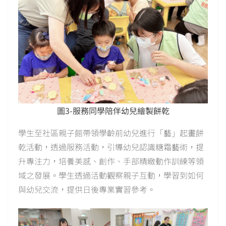
圖3-服務同學陪伴幼兒繪製餅乾
學生至社區親子館帶領學齡前幼兒進行「藝」起畫餅
乾活動，透過服務活動，引導幼兒認識糖霜藝術，提
升專注力，培養美感、創作、手部精緻動作訓練等領
域之發展。學生透過活動觀察親子互動，學習到如何
與幼兒交流，提供日後專業實習參考。