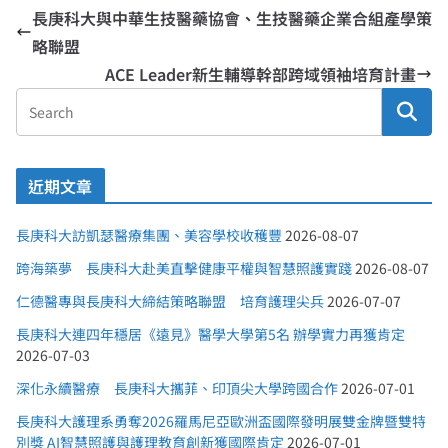
長庚科大與中華生技醫藥協會、生技醫藥企業合組產學策
略聯盟
ACE Leader新生輔導幹部跨域領袖培育計畫
近期文章
長庚科大訪凱瑟醫療集團、美容學校收穫豐
2026-08-07
跨海築夢 長庚科大赴美直擊健康平權與智慧照護實踐
2026-08-07
仁德醫專與長庚科大締結策略聯盟 培育護理尖兵
2026-07-07
長庚科大連四年穩居《遠見》醫學大學第5名 辦學實力再獲肯定
2026-07-03
深化永續醫療 長庚科大攜菲、印頂尖大學跨國合作
2026-07-01
長庚科大護理系勇奪2026羅馬尼亞歐洲盃國際發明展雙金牌暨雙特
別獎 AI智慧照護與護理教育創新獲國際肯定
2026-07-01