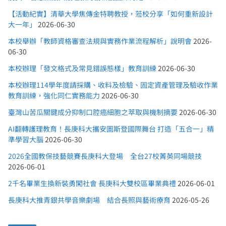
【活動紀實】清華大學焦傳金特聘教授，蒞校分享「如何重新設計
大一年」
2026-06-30
本校舉辦「教師資格審查法規與實務作業流程解析」說明會
2026-
06-30
本校辦理「發文格式及常見錯誤態樣」教育訓練
2026-06-30
本校辦理114學年度請採購、收料及檢驗、固定資產管理及驗收作業
教育訓練，強化同仁實務能力
2026-06-30
臺灣山苦瓜關鍵成分抑制口腔癌細胞之萃取與機制摘要
2026-06-30
AI翻轉護理教育！長庚科大攜安圖斯登國際舞台 打造「五合一」精
準學習大腦
2026-06-30
2026全國教保技藝競賽長庚科大登場 全台27校菁英同場競技
2026-06-01
2千名畢業生換新裝勇闖社會 長庚科大雙校區畢業典禮
2026-06-01
長庚科大推青銀共學音樂劇場 結合長照與藝術療育
2026-05-26