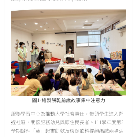
圖1-繪製餅乾前說故事集中注意力
服務學習中心為推動大學社會責任，帶領學生進入鄰
近社區，關懷服務幼兒與原住民長者。111學年度第2
學期辦理「藝」起畫餅乾及環保飲料提繩編織兩場活