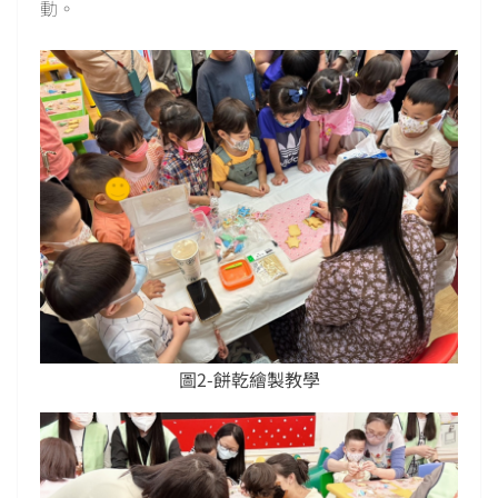
動。
圖2-餅乾繪製教學