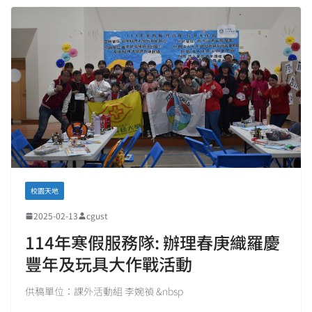
校園天地
2025-02-13
cgust
114年寒假服務隊: 辦理春庚織羅慶
豐年及玩具大作戰活動
供稿單位：課外活動組 李婉禎 &nbsp