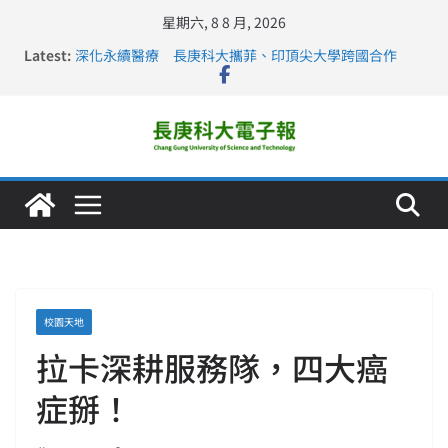
星期六, 8 8 月, 2026
Latest:
深化永續醫療 長庚科大攜菲、印頂尖大學跨國合作
長庚科大訪凱瑟醫療集團、美容學校收穫豐
跨海築夢 長庚科大赴美直擊健康平權與智慧照護實踐
仁德醫專與長庚科大締結策略聯盟 培育護理尖兵
長庚科大連四年穩居《遠見》醫學大學第5名 辦學實力再
獲肯定
校園天地
拉卡深耕服務隊，四大癌
症掰！