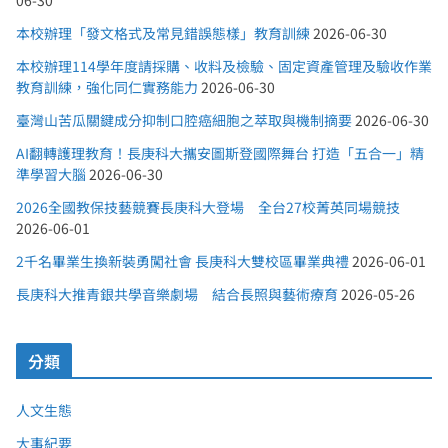
本校辦理「發文格式及常見錯誤態樣」教育訓練
2026-06-30
本校辦理114學年度請採購、收料及檢驗、固定資產管理及驗收作業
教育訓練，強化同仁實務能力
2026-06-30
臺灣山苦瓜關鍵成分抑制口腔癌細胞之萃取與機制摘要
2026-06-30
AI翻轉護理教育！長庚科大攜安圖斯登國際舞台 打造「五合一」精
準學習大腦
2026-06-30
2026全國教保技藝競賽長庚科大登場 全台27校菁英同場競技
2026-06-01
2千名畢業生換新裝勇闖社會 長庚科大雙校區畢業典禮
2026-06-01
長庚科大推青銀共學音樂劇場 結合長照與藝術療育
2026-05-26
分類
人文生態
大事紀要