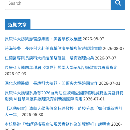
近期文章
長庚科大訪凱瑟醫療集團、美容學校收穫豐
2026-08-07
跨海築夢 長庚科大赴美直擊健康平權與智慧照護實踐
2026-08-07
仁德醫專與長庚科大締結策略聯盟 培育護理尖兵
2026-07-07
長庚科大連四年穩居《遠見》醫學大學第5名 辦學實力再獲肯定
2026-07-03
深化永續醫療 長庚科大攜菲、印頂尖大學跨國合作
2026-07-01
長庚科大護理系勇奪2026羅馬尼亞歐洲盃國際發明展雙金牌暨雙特
別獎 AI智慧照護與護理教育創新獲國際肯定
2026-07-01
【活動紀實】清華大學焦傳金特聘教授，蒞校分享「如何重新設計
大一年」
2026-06-30
本校舉辦「教師資格審查法規與實務作業流程解析」說明會
2026-
06-30