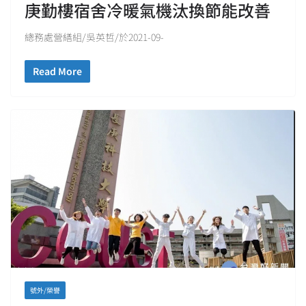
庚勤樓宿舍冷暖氣機汰換節能改善
總務處營繕組/吳英哲/於2021-09-
Read More
號外/榮譽