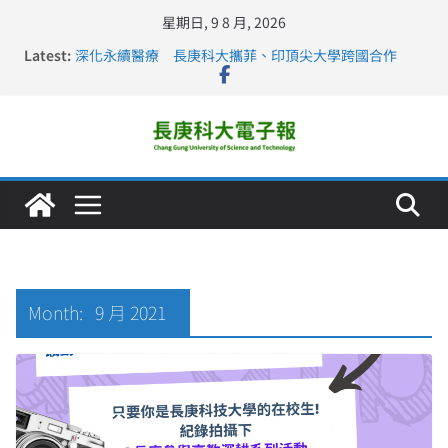
星期日, 9 8 月, 2026
Latest:
深化永續醫療 長庚科大攜菲、印頂尖大學跨國合作
長庚科大訪凱瑟醫療集團、美容學校收穫豐
跨海築夢 長庚科大赴美直擊健康平權與智慧照護實踐
仁德醫專與長庚科大締結策略聯盟 培育護理尖兵
長庚科大連四年穩居《遠見》醫學大學第5名 辦學實力再
獲肯定
Month:
9 月 2021