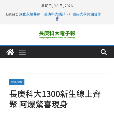
星期日, 9 8 月, 2026
Latest:
深化永續醫療 長庚科大攜菲、印頂尖大學跨國合作
長庚科大訪凱瑟醫療集團、美容學校收穫豐
跨海築夢 長庚科大赴美直擊健康平權與智慧照護實踐
仁德醫專與長庚科大締結策略聯盟 培育護理尖兵
長庚科大連四年穩居《遠見》醫學大學第5名 辦學實力再
獲肯定
號外/榮譽
長庚科大1300新生線上齊
聚 阿爆驚喜現身