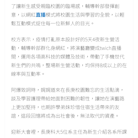
了讓新生感受親臨校園的臨場感，輔導幹部發揮創
意，以網紅
直播
模式將校園生活與學習的全貌，以輕
鬆互動模式捉住每一位新鮮人的目光。
校方表示，疫情打亂原本設計好的5天4夜新生營活
動，輔導幹部群化身網紅，將演藝廳變成twich直播
間，運用各項高科技的媒體及技術，帶動了手機世代
新生們的共嗚，整場新生營活動，均保持8成以上的在
線率與互動率。
阿爆致詞時，娓娓道來在長庚校園難忘的生活點滴，
談及學習護理帶給她面對困難的韌性，讓她在演藝路
上更加堅持，也期許學弟妹珍惜住宿生活帶來的友
誼，這段回憶將成為出社會後，無法取代的資產。
迎新大會裡，長庚科大5位系主任為新生介紹各系所課