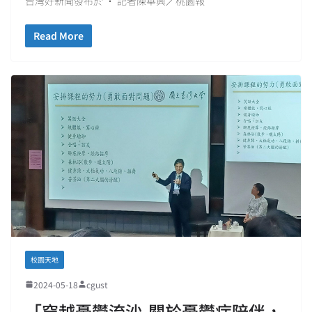
台灣好新聞發布於 • 記者陳華興／桃園報
Read More
校園天地
2024-05-18
cgust
「穿越憂鬱流沙-關於憂鬱症陪伴，