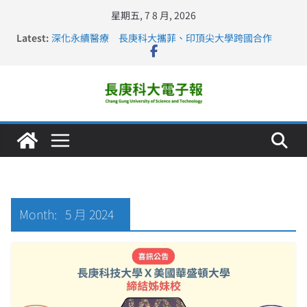
星期五, 7 8 月, 2026
Latest:
深化永續醫療 長庚科大攜菲、印頂尖大學跨國合作
長庚科大訪凱瑟醫療集團、美容學校收穫豐
跨海築夢 長庚科大赴美直擊健康平權與智慧照護實踐
仁德醫專與長庚科大締結策略聯盟 培育護理尖兵
長庚科大連四年穩居《遠見》醫學大學第5名 辦學實力再
獲肯定
Month:
5 月 2024