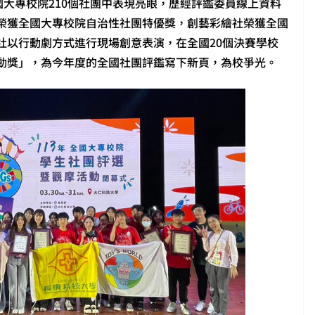
國大專校院210個社團中表現亮眼，歷經評鑑委員線上資料
榮獲全國大專校院自治性社團特優獎，創藝彩繪社榮獲全國
社以行動劇方式進行現場創意表演，在全國20個決賽學校
活動獎」，為今年度的全國社團評鑑寫下新頁，為校爭光。