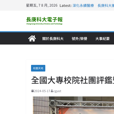
星期五, 7 8 月, 2026
Latest:
深化永續醫療 長庚科大
長庚科大訪凱瑟醫療集團
跨海築夢 長庚科大赴美
仁德醫專與長庚科大締結
長庚科大連四年穩居《遠見
關於長庚科大
號外/榮譽
大事紀要
校園天地
全國大專校院社團評鑑
2024-05-17
cgust