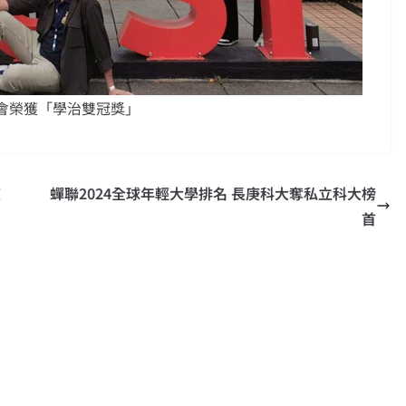
生會榮獲「學治雙冠獎」
練
蟬聯2024全球年輕大學排名 長庚科大奪私立科大榜
首