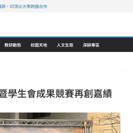
攜菲、印頂尖大學跨國合作
、美容學校收穫豐
直擊健康平權與智慧照護實踐
策略聯盟 培育護理尖兵
》醫學大學第5名 辦學實力再獲肯定
教研動態
校園天地
人文生態
深耕專區
暨學生會成果競賽再創嘉績