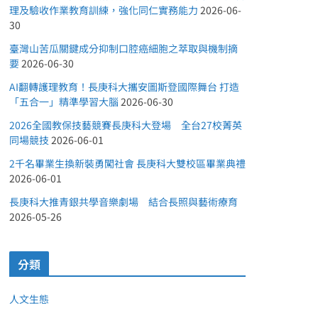
理及驗收作業教育訓練，強化同仁實務能力
2026-06-
30
臺灣山苦瓜關鍵成分抑制口腔癌細胞之萃取與機制摘
要
2026-06-30
AI翻轉護理教育！長庚科大攜安圖斯登國際舞台 打造
「五合一」精準學習大腦
2026-06-30
2026全國教保技藝競賽長庚科大登場 全台27校菁英
同場競技
2026-06-01
2千名畢業生換新裝勇闖社會 長庚科大雙校區畢業典禮
2026-06-01
長庚科大推青銀共學音樂劇場 結合長照與藝術療育
2026-05-26
分類
人文生態