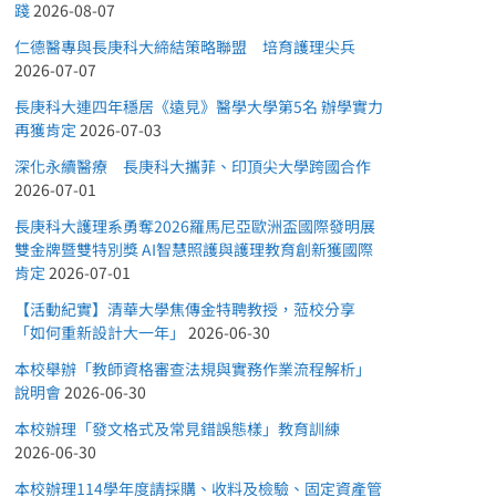
踐
2026-08-07
仁德醫專與長庚科大締結策略聯盟 培育護理尖兵
2026-07-07
長庚科大連四年穩居《遠見》醫學大學第5名 辦學實力
再獲肯定
2026-07-03
深化永續醫療 長庚科大攜菲、印頂尖大學跨國合作
2026-07-01
長庚科大護理系勇奪2026羅馬尼亞歐洲盃國際發明展
雙金牌暨雙特別獎 AI智慧照護與護理教育創新獲國際
肯定
2026-07-01
【活動紀實】清華大學焦傳金特聘教授，蒞校分享
「如何重新設計大一年」
2026-06-30
本校舉辦「教師資格審查法規與實務作業流程解析」
說明會
2026-06-30
本校辦理「發文格式及常見錯誤態樣」教育訓練
2026-06-30
本校辦理114學年度請採購、收料及檢驗、固定資產管