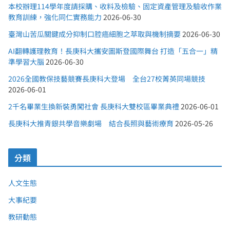
本校辦理114學年度請採購、收料及檢驗、固定資產管理及驗收作業
教育訓練，強化同仁實務能力
2026-06-30
臺灣山苦瓜關鍵成分抑制口腔癌細胞之萃取與機制摘要
2026-06-30
AI翻轉護理教育！長庚科大攜安圖斯登國際舞台 打造「五合一」精
準學習大腦
2026-06-30
2026全國教保技藝競賽長庚科大登場 全台27校菁英同場競技
2026-06-01
2千名畢業生換新裝勇闖社會 長庚科大雙校區畢業典禮
2026-06-01
長庚科大推青銀共學音樂劇場 結合長照與藝術療育
2026-05-26
分類
人文生態
大事紀要
教研動態