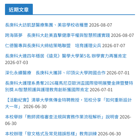
近期文章
長庚科大訪凱瑟醫療集團、美容學校收穫豐
2026-08-07
跨海築夢 長庚科大赴美直擊健康平權與智慧照護實踐
2026-08-07
仁德醫專與長庚科大締結策略聯盟 培育護理尖兵
2026-07-07
長庚科大連四年穩居《遠見》醫學大學第5名 辦學實力再獲肯定
2026-07-03
深化永續醫療 長庚科大攜菲、印頂尖大學跨國合作
2026-07-01
長庚科大護理系勇奪2026羅馬尼亞歐洲盃國際發明展雙金牌暨雙特
別獎 AI智慧照護與護理教育創新獲國際肯定
2026-07-01
【活動紀實】清華大學焦傳金特聘教授，蒞校分享「如何重新設計
大一年」
2026-06-30
本校舉辦「教師資格審查法規與實務作業流程解析」說明會
2026-
06-30
本校辦理「發文格式及常見錯誤態樣」教育訓練
2026-06-30