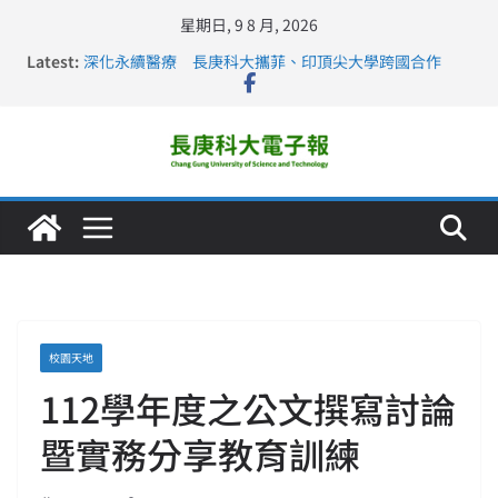
星期日, 9 8 月, 2026
Latest:
深化永續醫療 長庚科大攜菲、印頂尖大學跨國合作
長庚科大訪凱瑟醫療集團、美容學校收穫豐
跨海築夢 長庚科大赴美直擊健康平權與智慧照護實踐
仁德醫專與長庚科大締結策略聯盟 培育護理尖兵
長庚科大連四年穩居《遠見》醫學大學第5名 辦學實力再
獲肯定
校園天地
112學年度之公文撰寫討論
暨實務分享教育訓練