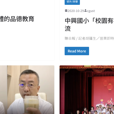
號外/榮譽
2020-10-29
cgust
體的品德教育
中興國小「校園有
流
聯合報 / 記者胡蓬生／苗栗即時
Read More