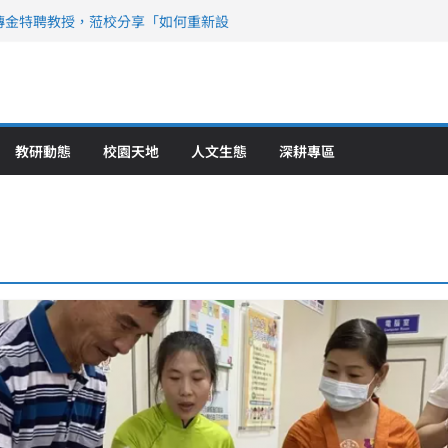
傳金特聘教授，蒞校分享「如何重新設
策略聯盟 培育護理尖兵
》醫學大學第5名 辦學實力再獲肯定
攜菲、印頂尖大學跨國合作
6羅馬尼亞歐洲盃國際發明展雙金牌暨雙
理教育創新獲國際肯定
教研動態
校園天地
人文生態
深耕專區