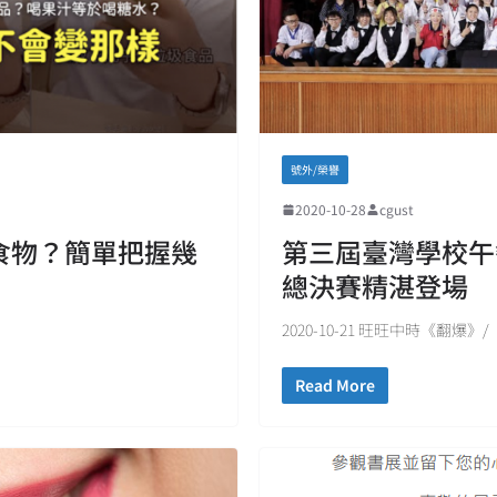
號外/榮譽
2020-10-28
cgust
食物？簡單把握幾
第三屆臺灣學校午
！
總決賽精湛登場
2020-10-21 旺旺中時《翻爆》/
Read More