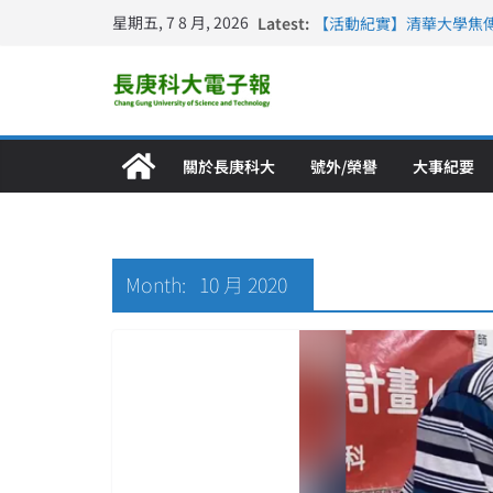
星期五, 7 8 月, 2026
Latest:
【活動紀實】清華大學焦
計大一年」
仁德醫專與長庚科大締結
長庚科大連四年穩居《遠見
深化永續醫療 長庚科大
長庚科大護理系勇奪202
特別獎 AI智慧照護與護
關於長庚科大
號外/榮譽
大事紀要
Month:
10 月 2020