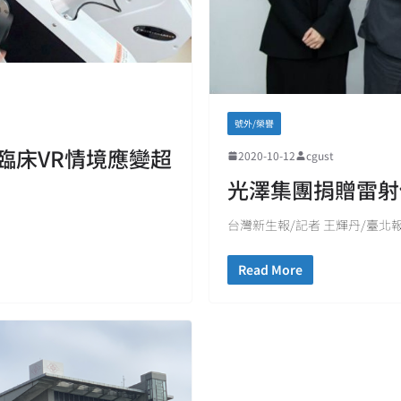
號外/榮譽
臨床VR情境應變超
2020-10-12
cgust
光澤集團捐贈雷射
台灣新生報/記者 王輝丹/臺北報導
Read More