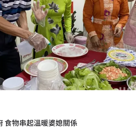
 食物串起溫暖婆媳關係