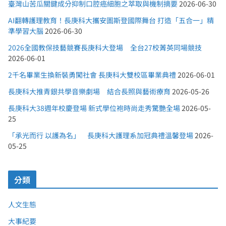
臺灣山苦瓜關鍵成分抑制口腔癌細胞之萃取與機制摘要
2026-06-30
AI翻轉護理教育！長庚科大攜安圖斯登國際舞台 打造「五合一」精
準學習大腦
2026-06-30
2026全國教保技藝競賽長庚科大登場 全台27校菁英同場競技
2026-06-01
2千名畢業生換新裝勇闖社會 長庚科大雙校區畢業典禮
2026-06-01
長庚科大推青銀共學音樂劇場 結合長照與藝術療育
2026-05-26
長庚科大38週年校慶登場 新式學位袍時尚走秀驚艷全場
2026-05-
25
「承光而行 以護為名」 長庚科大護理系加冠典禮溫馨登場
2026-
05-25
分類
人文生態
大事紀要