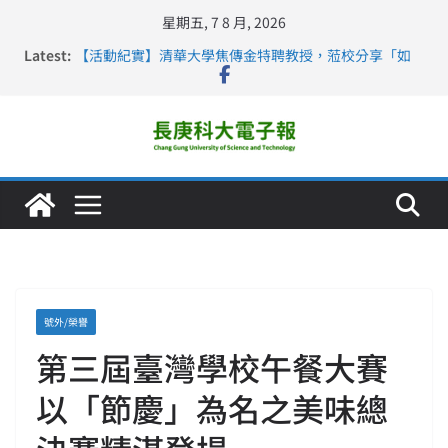
星期五, 7 8 月, 2026
長庚科大護理系勇奪2026羅馬尼亞歐洲盃國際發明展雙
Latest:
金牌暨雙特別獎 AI智慧照護與護理教育創新獲國際肯定
【活動紀實】清華大學焦傳金特聘教授，蒞校分享「如
何重新設計大一年」
仁德醫專與長庚科大締結策略聯盟 培育護理尖兵
長庚科大連四年穩居《遠見》醫學大學第5名 辦學實力再
獲肯定
深化永續醫療 長庚科大攜菲、印頂尖大學跨國合作
號外/榮譽
第三屆臺灣學校午餐大賽
以「節慶」為名之美味總