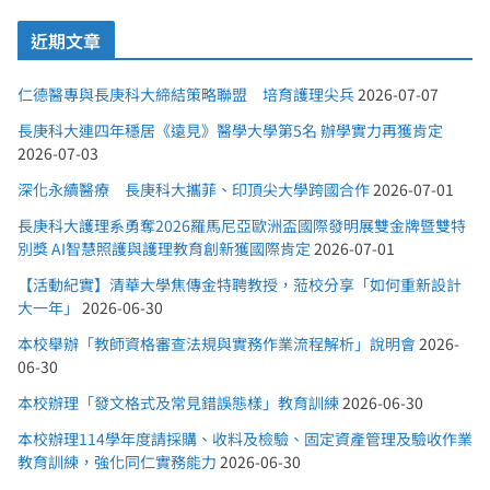
近期文章
仁德醫專與長庚科大締結策略聯盟 培育護理尖兵
2026-07-07
長庚科大連四年穩居《遠見》醫學大學第5名 辦學實力再獲肯定
2026-07-03
深化永續醫療 長庚科大攜菲、印頂尖大學跨國合作
2026-07-01
長庚科大護理系勇奪2026羅馬尼亞歐洲盃國際發明展雙金牌暨雙特
別獎 AI智慧照護與護理教育創新獲國際肯定
2026-07-01
【活動紀實】清華大學焦傳金特聘教授，蒞校分享「如何重新設計
大一年」
2026-06-30
本校舉辦「教師資格審查法規與實務作業流程解析」說明會
2026-
06-30
本校辦理「發文格式及常見錯誤態樣」教育訓練
2026-06-30
本校辦理114學年度請採購、收料及檢驗、固定資產管理及驗收作業
教育訓練，強化同仁實務能力
2026-06-30