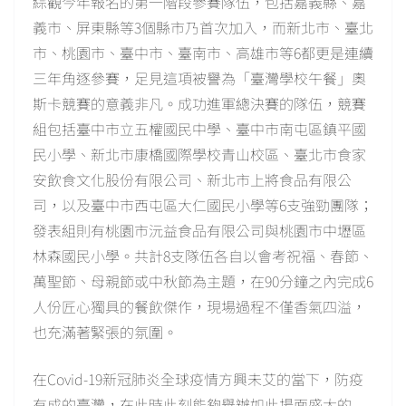
綜觀今年報名的第一階段參賽隊伍，包括嘉義縣、嘉
義市、屏東縣等3個縣市乃首次加入，而新北市、臺北
市、桃園市、臺中市、臺南市、高雄市等6都更是連續
三年角逐參賽，足見這項被譽為「臺灣學校午餐」奧
斯卡競賽的意義非凡。成功進軍總決賽的隊伍，競賽
組包括臺中市立五權國民中學、臺中市南屯區鎮平國
民小學、新北市康橋國際學校青山校區、臺北市食家
安飲食文化股份有限公司、新北市上將食品有限公
司，以及臺中市西屯區大仁國民小學等6支強勁團隊；
發表組則有桃園市沅益食品有限公司與桃園市中壢區
林森國民小學。共計8支隊伍各自以會考祝福、春節、
萬聖節、母親節或中秋節為主題，在90分鐘之內完成6
人份匠心獨具的餐飲傑作，現場過程不僅香氣四溢，
也充滿著緊張的氛圍。
在Covid-19新冠肺炎全球疫情方興未艾的當下，防疫
有成的臺灣，在此時此刻能夠舉辦如此場面盛大的