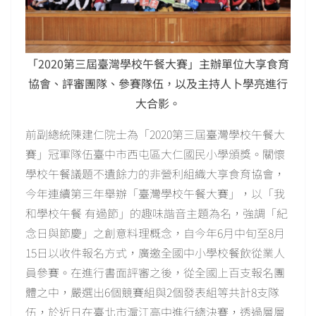
「2020第三屆臺灣學校午餐大賽」主辦單位大享食育
協會、評審團隊、參賽隊伍，以及主持人卜學亮進行
大合影。
前副總統陳建仁院士為「2020第三屆臺灣學校午餐大
賽」冠軍隊伍臺中市西屯區大仁國民小學頒獎。關懷
學校午餐議題不遺餘力的非營利組織大享食育協會，
今年連續第三年舉辦「臺灣學校午餐大賽」，以「我
和學校午餐 有過節」的趣味諧音主題為名，強調「紀
念日與節慶」之創意料理概念，自今年6月中旬至8月
15日以收件報名方式，廣邀全國中小學校餐飲從業人
員參賽。在進行書面評審之後，從全國上百支報名團
體之中，嚴選出6個競賽組與2個發表組等共計8支隊
伍，於近日在臺北市滬江高中進行總決賽，透過層層