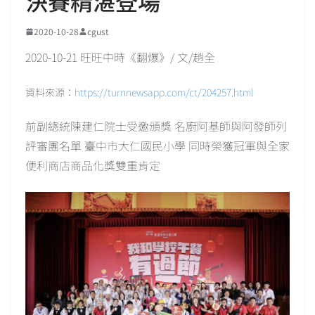
決賽精湛登場
2020-10-28
cgust
2020-10-21 旺旺中時《翻爆》/ 文/趙全
資料來源：
https://turnnewsapp.com/ct/204257.
html
前副總統陳建仁院士受邀頒獎 名廚阿基師與阿發師列
評審團名單 臺中市大仁國民小學 同時榮獲冠軍與全家
便利商店商品化獎雙重肯定