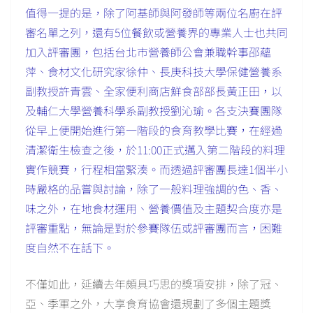
值得一提的是，除了阿基師與阿發師等兩位名廚在評
審名單之列，還有5位餐飲或營養界的專業人士也共同
加入評審團，包括台北市營養師公會兼職幹事邵蘊
萍、食材文化研究家徐仲、長庚科技大學保健營養系
副教授許青雲、全家便利商店鮮食部部長黃正田，以
及輔仁大學營養科學系副教授劉沁瑜。各支決賽團隊
從早上便開始進行第一階段的食育教學比賽，在經過
清潔衛生檢查之後，於11:00正式邁入第二階段的料理
實作競賽，行程相當緊湊。而透過評審團長達1個半小
時嚴格的品嘗與討論，除了一般料理強調的色、香、
味之外，在地食材運用、營養價值及主題契合度亦是
評審重點，無論是對於參賽隊伍或評審團而言，困難
度自然不在話下。
不僅如此，延續去年頗具巧思的獎項安排，除了冠、
亞、季軍之外，大享食育協會還規劃了多個主題獎