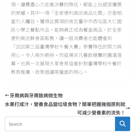
項，讓費盡心力走進決賽的隊伍，都能上台感受獲獎
的榮耀。其中一項「全家便利商店商品化獎」亦是相
當引人矚目，獲得此獎項的肯定臺中市西屯區大仁國
民小學之餐點作品，能夠真正成為餐盒商品，於全家
便利商店鮮食區販售，讓一般消費者也能體會到
「2020第三屆臺灣學校午餐大賽」參賽隊伍的努力與
用心，令人格外期待。而這場非凡餐飲競賽的圓滿落
幕，也再一次展現大享食育協會針對臺灣學校午餐於
教育推廣、政策倡議等層面的用心。
牙周病與牙周致病微生物
水果打成汁，營養食品變垃圾食物？簡單把握幾個原則就
可減少營養素的流失！