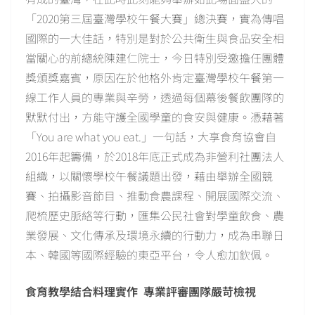
「2020第三屆臺灣學校午餐大賽」總決賽，實為傳唱
國際的一大佳話，特別是對於公共衛生與食品安全相
當關心的前總統陳建仁院士，今日特別受邀擔任團體
獎頒獎嘉賓，原因在於他格外肯定臺灣學校午餐第一
線工作人員的專業與辛勞，透過每個幕後餐飲團隊的
默默付出，方能守護全國學童的食安與健康。憑藉著
「You are what you eat.」一句話，大享食育協會自
2016年起籌備，於2018年底正式成為非營利社團法人
組織，以關懷學校午餐議題出發，藉由舉辦全國競
賽、拍攝影音節目、推動食農課程、開展國際交流、
爬梳歷史脈絡等行動，匯集公民社會對學童飲食、農
業發展、文化傳承及環境永續的行動力，成為串聯日
本、韓國等國際經驗的東亞平台，令人愈加欽佩。
食育教學結合料理實作 專業評審團隊嚴苛檢視