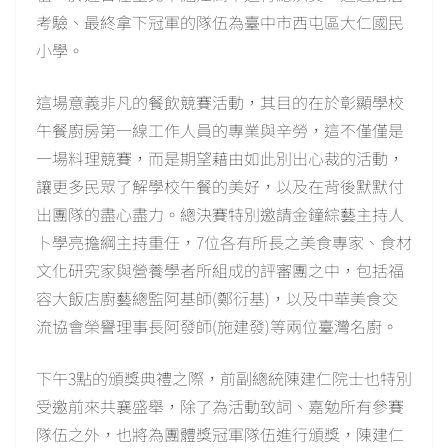
考驗、最終拿下冠軍的隊伍為臺中市西屯區大仁國民
小學。
這場意義非凡的餐飲競賽活動，其目的在於彰顯學校
午餐廚房第一線工作人員的專業與辛勞，這不僅僅是
一場料理競賽，而是期望藉由如此別出心裁的活動，
讓更多民眾了解學校午餐的美好，以及在背後默默付
出團隊的盡心盡力。總決賽特別邀請金鐘綜藝主持人
卜學亮擔綱主持重任，7位各有所長之美食專家、食材
文化研究家與營養學者所組成的評審團之中，包括福
容大飯店廚藝總監阿基師(鄭衍基)，以及中華美食交
流協會榮譽理事長阿發師(施建發)等兩位臺灣名廚。
下午3點的頒獎典禮之際，前副總統陳建仁院士也特別
受邀前來共襄盛舉，除了為活動致詞、嘉勉所有參賽
隊伍之外，也將為團體獎冠軍隊伍進行頒獎，陳建仁