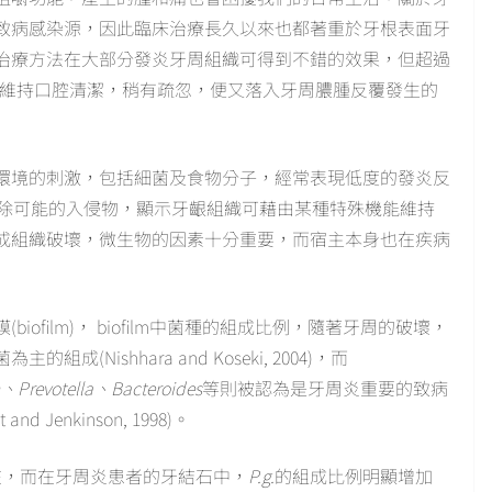
致病感染源，因此臨床治療長久以來也都著重於牙根表面牙
治療方法在大部分發炎牙周組織可得到不錯的效果，但超過
來維持口腔清潔，稍有疏忽，便又落入牙周膿腫反覆發生的
環境的刺激，包括細菌及食物分子，經常表現低度的發炎反
浸潤，清除可能的入侵物，顯示牙齦組織可藉由某種特殊機能維持
成組織破壞，微生物的因素十分重要，而宿主本身也在疾病
ofilm)， biofilm中菌種的組成比例，隨著牙周的破壞，
Nishhara and Koseki, 2004)，而
、Prevotella、Bacteroides
等則被認為是牙周炎重要的致病
enkinson, 1998)。
在，而在牙周炎患者的牙結石中，
P.g.
的組成比例明顯增加