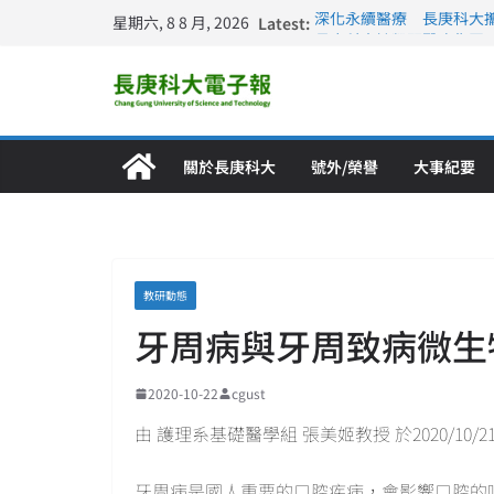
星期六, 8 8 月, 2026
Latest:
深化永續醫療 長庚科大
長庚科大訪凱瑟醫療集團
跨海築夢 長庚科大赴美
仁德醫專與長庚科大締結
長庚科大連四年穩居《遠見
關於長庚科大
號外/榮譽
大事紀要
教研動態
牙周病與牙周致病微生
2020-10-22
cgust
由 護理系基礎醫學組 張美姬教授 於2020/10/
牙周病是國人重要的口腔疾病，會影響口腔的