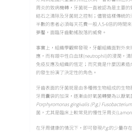
周炎的致病機轉，牙菌斑一直被認為是主要的
結石之清除及牙菌斑之控制；儘管這樣傳統的
半數的患者必須每天花費一般人5-6倍的時間
夢靨，面臨牙齒動搖脫落的威脅。
事實上，組織學觀察發現，牙齦組織面對外來
應，而有噬中性白血球(neutrophil)的
免疫反應及組織的恆定；而究竟是什麼因素造
的發生扮演了決定性的角色。
牙齒表面的牙菌斑是由多種微生物組成的生物膜(bi
牙周囊袋的加深，逐漸由好氧菌轉變為以厭氧菌為主的組成(
Porphyromonas gingivalis (P.g.)
Fusobacterium
菌，尤其是臨床上較常見的慢性牙周炎(Lamont and J
在牙周健康的情況下，即可發現
P.g.
的少量存