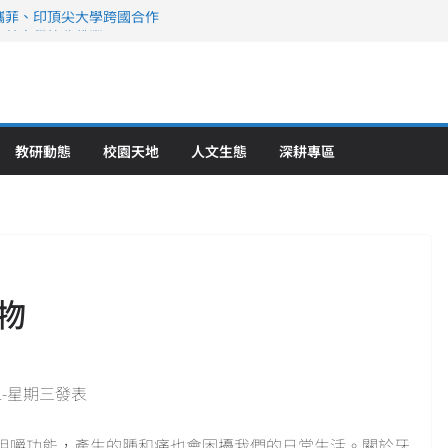
攜菲、印頂尖大學跨國合作
、美容學校收穫豐
直擊健康平權與智慧照護實踐
策略聯盟 培育護理尖兵
》醫學大學第5名 辦學實力再獲肯定
教研動態
校園天地
人文生態
深耕專區
物
21-星期三發表
咀嚼功能，產生的腫和痛也會困擾我們的日常生活。關於牙