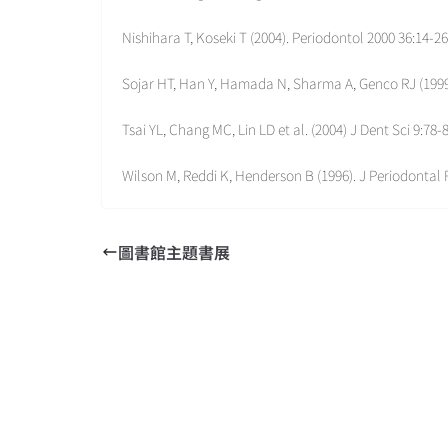
Nishihara T, Koseki T (2004). Periodontol 2000 36:14-26
Sojar HT, Han Y, Hamada N, Sharma A, Genco RJ (1999
Tsai YL, Chang MC, Lin LD et al. (2004) J Dent Sci 9:78-8
Wilson M, Reddi K, Henderson B (1996). J Periodontal 
圖書館主題書展