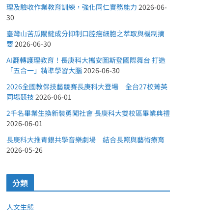
理及驗收作業教育訓練，強化同仁實務能力
2026-06-
30
臺灣山苦瓜關鍵成分抑制口腔癌細胞之萃取與機制摘
要
2026-06-30
AI翻轉護理教育！長庚科大攜安圖斯登國際舞台 打造
「五合一」精準學習大腦
2026-06-30
2026全國教保技藝競賽長庚科大登場 全台27校菁英
同場競技
2026-06-01
2千名畢業生換新裝勇闖社會 長庚科大雙校區畢業典禮
2026-06-01
長庚科大推青銀共學音樂劇場 結合長照與藝術療育
2026-05-26
分類
人文生態