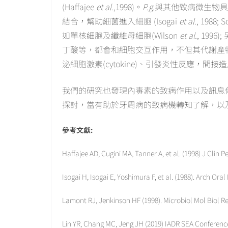
(Haffajee
et al
.,1998)。
P.g.
與其他致病微生物具有
結合，幫助細菌進入細胞 (Isogai
et al.
, 1988; S
如單核細胞及纖維母細胞(Wilson
et al.
, 199
丁酸等，都會和細胞交互作用，不但其代謝產
泌細胞激素(cytokine)、引發炎性反應，
我們的研究也發現內毒素的致病作用以及訊息傳導機制(Tsai 
探討，當有助於牙周病的致病機轉知了解，以
參考文獻
:
Haffajee AD, Cugini MA, Tanner A, et al. (1998) J Clin P
Isogai H, Isogai E, Yoshimura F, et al. (1988). Arch Oral
Lamont RJ, Jenkinson HF (1998). Microbiol Mol Biol Re
Lin YR, Chang MC, Jeng JH (2019) IADR SEA Conferenc