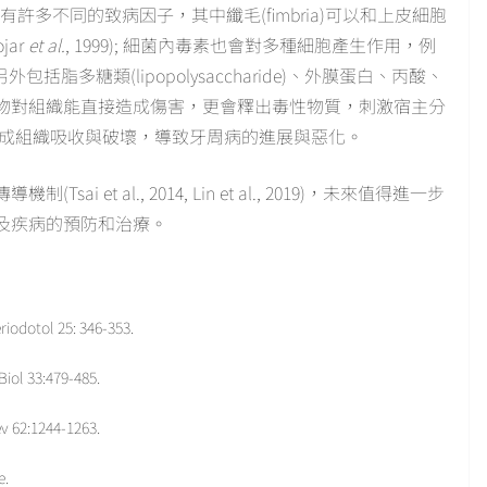
許多不同的致病因子，其中纖毛(fimbria)可以和上皮細胞
ojar
et al.
, 1999); 細菌內毒素也會對多種細胞產生作用，例
6); 另外包括脂多糖類(lipopolysaccharide)、外膜蛋白、丙酸、
物對組織能直接造成傷害，更會釋出毒性物質，刺激宿主分
間接造成組織吸收與破壞，導致牙周病的進展與惡化。
et al., 2014, Lin et al., 2019)，未來值得進一步
及疾病的預防和治療。
eriodotol 25: 346-353.
 Biol 33:479-485.
v 62:1244-1263.
e.