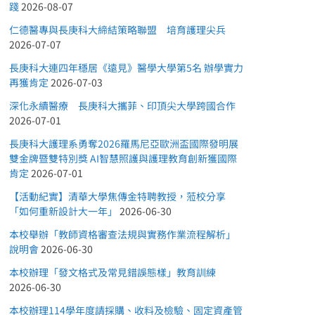
踐
2026-08-07
仁德醫專與長庚科大締結策略聯盟 培育護理尖兵
2026-07-07
長庚科大連四年穩居《遠見》醫學大學第5名 辦學實力
再獲肯定
2026-07-03
深化永續醫療 長庚科大攜菲、印頂尖大學跨國合作
2026-07-01
長庚科大護理系勇奪2026羅馬尼亞歐洲盃國際發明展
雙金牌暨雙特別獎 AI智慧照護與護理教育創新獲國際
肯定
2026-07-01
【活動紀實】清華大學焦傳金特聘教授，蒞校分享
「如何重新設計大一年」
2026-06-30
本校舉辦「教師資格審查法規與實務作業流程解析」
說明會
2026-06-30
本校辦理「發文格式及常見錯誤態樣」教育訓練
2026-06-30
本校辦理114學年度請採購、收料及檢驗、固定資產管