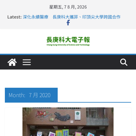
星期五, 7 8 月, 2026
Latest:
深化永續醫療 長庚科大攜菲、印頂尖大學跨國合作
長庚科大訪凱瑟醫療集團、美容學校收穫豐
跨海築夢 長庚科大赴美直擊健康平權與智慧照護實踐
仁德醫專與長庚科大締結策略聯盟 培育護理尖兵
長庚科大連四年穩居《遠見》醫學大學第5名 辦學實力再
獲肯定
Month:
7 月 2020