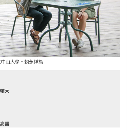
立中山大學。賴永祥攝
、輔大
、高醫