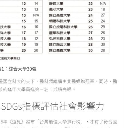
1：綜合大學30強
是國立科大的天下，醫科類繼續由北醫蟬聯冠軍，同時，醫
系的逢甲大學衝進第三名，成績亮眼。
增SDGs指標評估社會影響力
16年《遠見》發布「台灣最佳大學排行榜」，才有了符合國