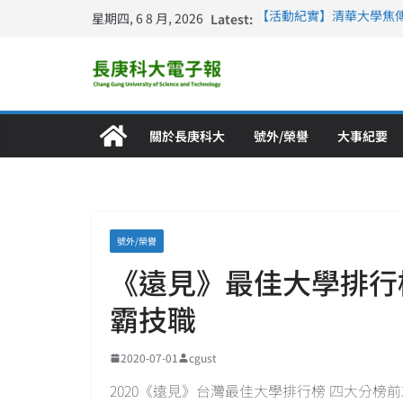
星期四, 6 8 月, 2026
Latest:
【活動紀實】清華大學焦
計大一年」
仁德醫專與長庚科大締結
長庚科大連四年穩居《遠見
深化永續醫療 長庚科大
長庚科大護理系勇奪202
特別獎 AI智慧照護與護
關於長庚科大
號外/榮譽
大事紀要
號外/榮譽
《遠見》最佳大學排行
霸技職
2020-07-01
cgust
2020《遠見》台灣最佳大學排行榜 四大分榜前