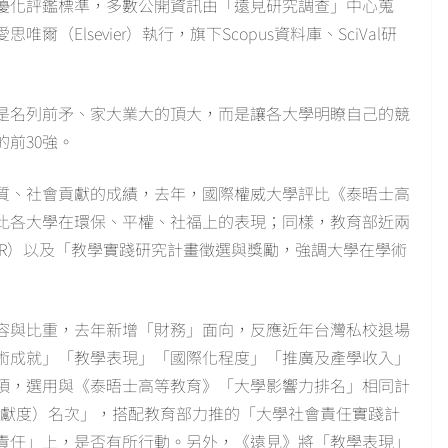
步優化評鑑標準，多數公開資訊由「遠見研究調查」中心蒐
Elsevier）執行，旗下Scopus資料庫、SciVal研
是名列前矛、家大業大的頂大，而是讓各大學明瞭自己的競
前30強。
質、社會貢獻的成績，去年，國際權威大學評比《泰晤士高
比各大學在環保、平權、社福上的表現；同樣，教育部近兩
SR）以及「教學實踐研究計畫徵選與獎勵，強調大學在學術
容與比重，去年新增「財務」面向，反應近年台灣私校退場
術成就」「教學表現」「國際化程度」「推廣及產學收入」
9項，選用與《泰晤士高等教育》「大學影響力排名」相同計
貢獻度）名次」，搭配教育部力推的「大學社會責任實踐計
責任」上，是否有所行動。另外，《遠見》將「教學表現」