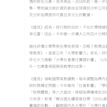
情的排名元素，為求周延，2018年起，進一
集，學術論文統計資訊委由全球資訊分析公司愛思唯爾（
究分析指標提供可靠且多元化的數據。
《遠見》認為，排行榜的目的，不在於標榜總
爭位置，因此，今年進一步擴大公布四大分榜的
過往評價大學聚焦在學術表現，忽略了教學品
等教育》，首度公布「大學影響力」排名，評
年也大力推動「大學社會責任實踐計畫」（U
外，也應重視服務與教學的成果。
《遠見》接軌國際高教趨勢，每年調整指標內
與校務穩定問題；今年維持「社會影響」「學
「財務體質」等六大面向，將細指標擴增到3
分來源，新增「聯合國永續發展目標（SDGs
畫補助件數」，觀察國內各大學在「大學社會