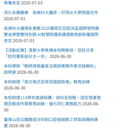
再獲肯定
2026-07-03
深化永續醫療 長庚科大攜菲、印頂尖大學跨國合作
2026-07-01
長庚科大護理系勇奪2026羅馬尼亞歐洲盃國際發明展
雙金牌暨雙特別獎 AI智慧照護與護理教育創新獲國際
肯定
2026-07-01
【活動紀實】清華大學焦傳金特聘教授，蒞校分享
「如何重新設計大一年」
2026-06-30
本校舉辦「教師資格審查法規與實務作業流程解析」
說明會
2026-06-30
本校辦理「發文格式及常見錯誤態樣」教育訓練
2026-06-30
本校辦理114學年度請採購、收料及檢驗、固定資產管
理及驗收作業教育訓練，強化同仁實務能力
2026-06-
30
臺灣山苦瓜關鍵成分抑制口腔癌細胞之萃取與機制摘
要
2026-06-30