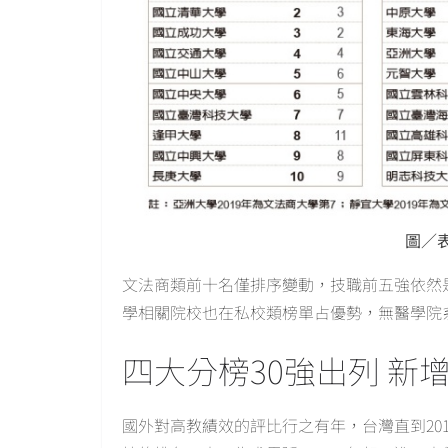
圖／表
文法商類前十名僅排序變動，技職前五強依然
學相關院校也在私校類榜單占優勢，無醫學院
四大分榜30強出列 新
國外對高教績效的評比行之有年，台灣直到20