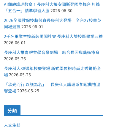
AI翻轉護理教育！長庚科大攜安圖斯登國際舞台 打造
「五合一」精準學習大腦
2026-06-30
2026全國教保技藝競賽長庚科大登場 全台27校菁英
同場競技
2026-06-01
2千名畢業生換新裝勇闖社會 長庚科大雙校區畢業典禮
2026-06-01
長庚科大推青銀共學音樂劇場 結合長照與藝術療育
2026-05-26
長庚科大38週年校慶登場 新式學位袍時尚走秀驚艷全
場
2026-05-25
「承光而行 以護為名」 長庚科大護理系加冠典禮溫
馨登場
2026-05-25
分類
人文生態