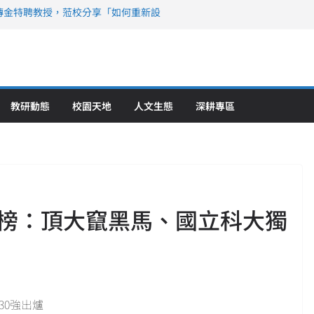
傳金特聘教授，蒞校分享「如何重新設
策略聯盟 培育護理尖兵
》醫學大學第5名 辦學實力再獲肯定
攜菲、印頂尖大學跨國合作
6羅馬尼亞歐洲盃國際發明展雙金牌暨雙
理教育創新獲國際肯定
教研動態
校園天地
人文生態
深耕專區
榜：頂大竄黑馬、國立科大獨
30強出爐