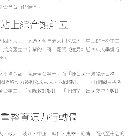
是否符合時代價值。
山站上綜合類前五
大四大天王，不過，今年清大打敗成大，重回排行榜第二
，成為國立中字輩的一哥，翻開《遠見》近四年大學排行
學。
之平均金額」高居全台第一，而「聯合國永續發展目標
的國際移動力被列為未來人才的關鍵能力，中山相關指標名
全台第二，「國際教師數比」「本國學生出國交流人數比」
大重整資源力行轉骨
大、政大、淡江、中正、輔仁、東華、銘傳，而八至十名的