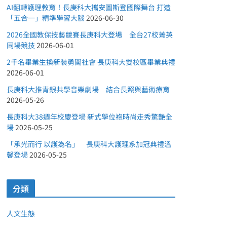
AI翻轉護理教育！長庚科大攜安圖斯登國際舞台 打造
「五合一」精準學習大腦
2026-06-30
2026全國教保技藝競賽長庚科大登場 全台27校菁英
同場競技
2026-06-01
2千名畢業生換新裝勇闖社會 長庚科大雙校區畢業典禮
2026-06-01
長庚科大推青銀共學音樂劇場 結合長照與藝術療育
2026-05-26
長庚科大38週年校慶登場 新式學位袍時尚走秀驚艷全
場
2026-05-25
「承光而行 以護為名」 長庚科大護理系加冠典禮溫
馨登場
2026-05-25
分類
人文生態