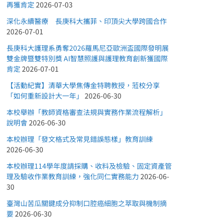
再獲肯定
2026-07-03
深化永續醫療 長庚科大攜菲、印頂尖大學跨國合作
2026-07-01
長庚科大護理系勇奪2026羅馬尼亞歐洲盃國際發明展
雙金牌暨雙特別獎 AI智慧照護與護理教育創新獲國際
肯定
2026-07-01
【活動紀實】清華大學焦傳金特聘教授，蒞校分享
「如何重新設計大一年」
2026-06-30
本校舉辦「教師資格審查法規與實務作業流程解析」
說明會
2026-06-30
本校辦理「發文格式及常見錯誤態樣」教育訓練
2026-06-30
本校辦理114學年度請採購、收料及檢驗、固定資產管
理及驗收作業教育訓練，強化同仁實務能力
2026-06-
30
臺灣山苦瓜關鍵成分抑制口腔癌細胞之萃取與機制摘
要
2026-06-30