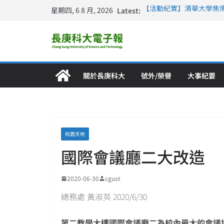
星期四, 6 8 月, 2026
Latest:
【活動紀實】清華大學焦
計大一年」
仁德醫專與長庚科大締結
長庚科大連四年穩居《遠見
深化永續醫療 長庚科大
長庚科大護理系勇奪202
特別獎 AI智慧照護與護
關於長庚科大
號外/榮譽
大事紀要
校園天地
國際會議廳二大改造
2020-06-30
cgust
總務處 黃淑英 2020/6/30
第二教學大樓國際會議廳二為校內最大的會議