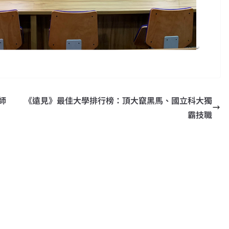
師
《遠見》最佳大學排行榜：頂大竄黑馬、國立科大獨
霸技職