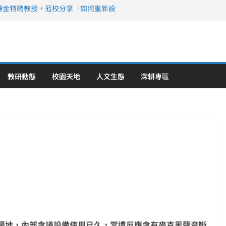
傳金特聘教授，蒞校分享「如何重新設
策略聯盟 培育護理尖兵
》醫學大學第5名 辦學實力再獲肯定
攜菲、印頂尖大學跨國合作
6羅馬尼亞歐洲盃國際發明展雙金牌暨雙
理教育創新獲國際肯定
教研動態
校園天地
人文生態
深耕專區
場地，內部會議設備使用已久，常遭反應會有麥克風聲音斷