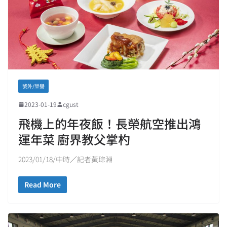
號外/榮譽
2023-01-19
cgust
飛機上的年夜飯！長榮航空推出鴻
運年菜 廚界教父掌杓
2023/01/18/中時／記者黃琮淵
Read More