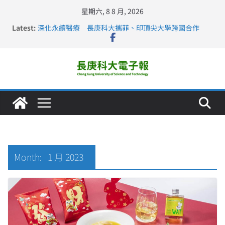
星期六, 8 8 月, 2026
Latest:
深化永續醫療 長庚科大攜菲、印頂尖大學跨國合作
長庚科大訪凱瑟醫療集團、美容學校收穫豐
跨海築夢 長庚科大赴美直擊健康平權與智慧照護實踐
仁德醫專與長庚科大締結策略聯盟 培育護理尖兵
長庚科大連四年穩居《遠見》醫學大學第5名 辦學實力再
獲肯定
Month:
1 月 2023