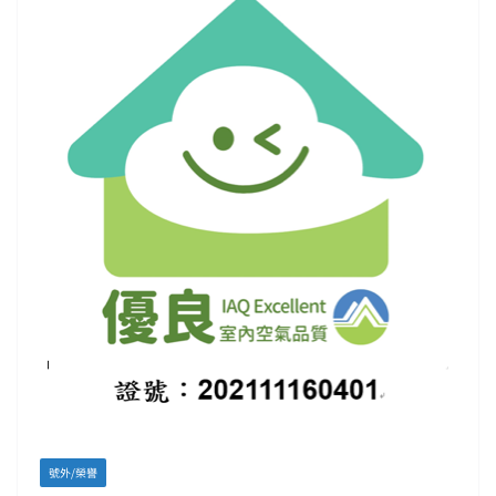
號外/榮譽