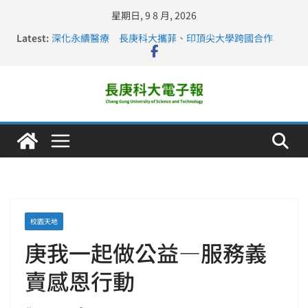
星期日, 9 8 月, 2026
Latest:
深化永續醫療 長庚科大攜菲、印頂尖大學跨國合作
長庚科大訪凱瑟醫療集團、美容學校收穫豐
跨海築夢 長庚科大赴美直擊健康平權與智慧照護實踐
仁德醫專與長庚科大締結策略聯盟 培育護理尖兵
長庚科大連四年穩居《遠見》醫學大學第5名 辦學實力再
獲肯定
校園天地
庚我一起做公益—服務義
賣感恩行動