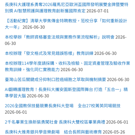
長庚科大護理系勇奪2026羅馬尼亞歐洲盃國際發明展雙金牌暨雙特
別獎 AI智慧照護與護理教育創新獲國際肯定
2026-07-01
【活動紀實】清華大學焦傳金特聘教授，蒞校分享「如何重新設計
大一年」
2026-06-30
本校舉辦「教師資格審查法規與實務作業流程解析」說明會
2026-
06-30
本校辦理「發文格式及常見錯誤態樣」教育訓練
2026-06-30
本校辦理114學年度請採購、收料及檢驗、固定資產管理及驗收作業
教育訓練，強化同仁實務能力
2026-06-30
臺灣山苦瓜關鍵成分抑制口腔癌細胞之萃取與機制摘要
2026-06-30
AI翻轉護理教育！長庚科大攜安圖斯登國際舞台 打造「五合一」精
準學習大腦
2026-06-30
2026全國教保技藝競賽長庚科大登場 全台27校菁英同場競技
2026-06-01
2千名畢業生換新裝勇闖社會 長庚科大雙校區畢業典禮
2026-06-01
長庚科大推青銀共學音樂劇場 結合長照與藝術療育
2026-05-26