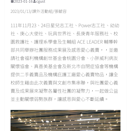
2023-01-16
cgust
2023/01/13/課外活動組/張毓容
111年11月23、24日星兒志工社、Power志工社、幼幼
社、庚心大使社、玩具世界社、長庚青年服務社、校
園救護社、護理系學會及生輔組 ACE LEADER 輔導幹
部共同舉辦社團服務成果展及感恩愛心義賣，，並邀
請社會福利機構創世基金會桃園分會、小胖威利病友
關懷協會、真善美基金會及新北市自閉症協會等機構
提供二手義賣品及機構庇護工廠愛心義賣物品，讓全
校師生藉由此次義賣與文創市集串聯，與社團愛心義
賣及成果展來凝聚各屬性社團的凝聚力，一起做公益
並主動關懷弱勢族群，讓感恩與愛心不斷延續。