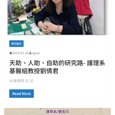
教研動態
2019-01-29
cgust
天助、人助、自助的研究路- 護理系
基醫組教授劉倩君
由 劉倩君 在 20
Read More