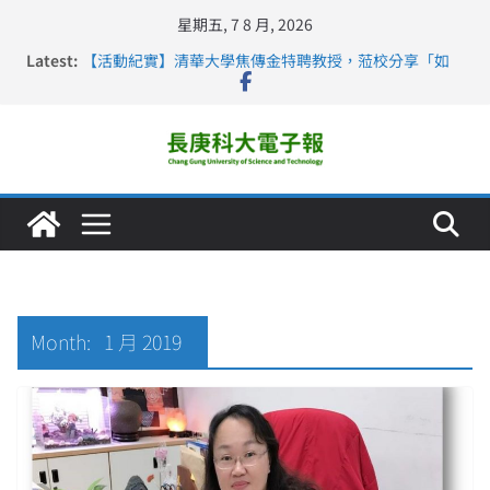
星期五, 7 8 月, 2026
Latest:
【活動紀實】清華大學焦傳金特聘教授，蒞校分享「如
何重新設計大一年」
仁德醫專與長庚科大締結策略聯盟 培育護理尖兵
長庚科大連四年穩居《遠見》醫學大學第5名 辦學實力再
獲肯定
深化永續醫療 長庚科大攜菲、印頂尖大學跨國合作
長庚科大護理系勇奪2026羅馬尼亞歐洲盃國際發明展雙
金牌暨雙特別獎 AI智慧照護與護理教育創新獲國際肯定
Month:
1 月 2019