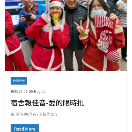
校園天地
2019-01-09
cgust
宿舍報佳音-愛的限時批
由 匿名使用者 (未驗證)&n
Read More