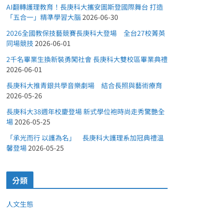
AI翻轉護理教育！長庚科大攜安圖斯登國際舞台 打造
「五合一」精準學習大腦
2026-06-30
2026全國教保技藝競賽長庚科大登場 全台27校菁英
同場競技
2026-06-01
2千名畢業生換新裝勇闖社會 長庚科大雙校區畢業典禮
2026-06-01
長庚科大推青銀共學音樂劇場 結合長照與藝術療育
2026-05-26
長庚科大38週年校慶登場 新式學位袍時尚走秀驚艷全
場
2026-05-25
「承光而行 以護為名」 長庚科大護理系加冠典禮溫
馨登場
2026-05-25
分類
人文生態