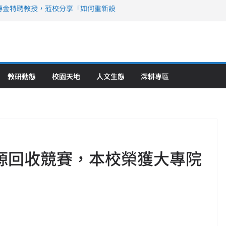
傳金特聘教授，蒞校分享「如何重新設
策略聯盟 培育護理尖兵
》醫學大學第5名 辦學實力再獲肯定
攜菲、印頂尖大學跨國合作
6羅馬尼亞歐洲盃國際發明展雙金牌暨雙
理教育創新獲國際肯定
教研動態
校園天地
人文生態
深耕專區
資源回收競賽，本校榮獲大專院