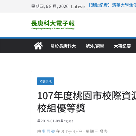
星期四, 6 8 月, 2026
Latest:
【活動紀實】清華大學焦
計大一年」
仁德醫專與長庚科大締結
長庚科大連四年穩居《遠見
深化永續醫療 長庚科大
長庚科大護理系勇奪202
特別獎 AI智慧照護與護
關於長庚科大
號外/榮譽
大事紀要
校園天地
107年度桃園市校際
校組優等獎
2019-01-09
cgust
由
劉昇靇
在 2019/01/09 – 星期三 發表