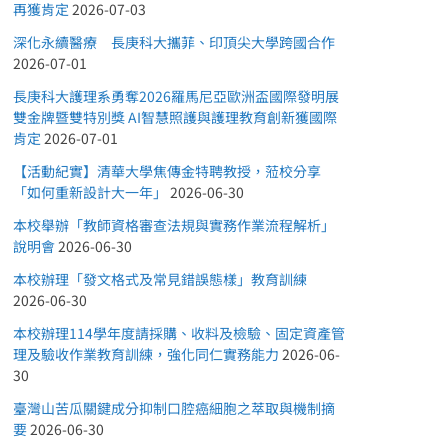
再獲肯定
2026-07-03
深化永續醫療 長庚科大攜菲、印頂尖大學跨國合作
2026-07-01
長庚科大護理系勇奪2026羅馬尼亞歐洲盃國際發明展
雙金牌暨雙特別獎 AI智慧照護與護理教育創新獲國際
肯定
2026-07-01
【活動紀實】清華大學焦傳金特聘教授，蒞校分享
「如何重新設計大一年」
2026-06-30
本校舉辦「教師資格審查法規與實務作業流程解析」
說明會
2026-06-30
本校辦理「發文格式及常見錯誤態樣」教育訓練
2026-06-30
本校辦理114學年度請採購、收料及檢驗、固定資產管
理及驗收作業教育訓練，強化同仁實務能力
2026-06-
30
臺灣山苦瓜關鍵成分抑制口腔癌細胞之萃取與機制摘
要
2026-06-30