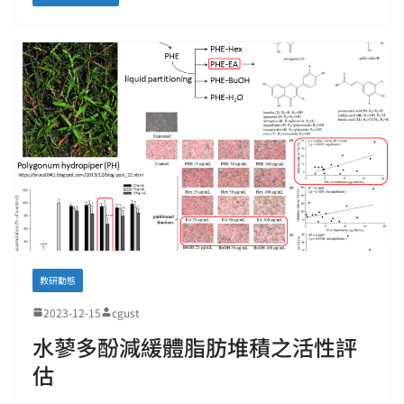
教研動態
2023-12-15
cgust
水蓼多酚減緩體脂肪堆積之活性評
估