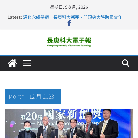
星期日, 9 8 月, 2026
Latest:
深化永續醫療 長庚科大攜菲、印頂尖大學跨國合作
長庚科大訪凱瑟醫療集團、美容學校收穫豐
跨海築夢 長庚科大赴美直擊健康平權與智慧照護實踐
仁德醫專與長庚科大締結策略聯盟 培育護理尖兵
長庚科大連四年穩居《遠見》醫學大學第5名 辦學實力再
獲肯定
Month:
12 月 2023