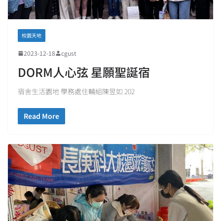
校園天地
2023-12-18
cgust
DORM人心弦 星願聖誕宿
宿舍生活園地 學務處住輔組陳昱如 202
Read More