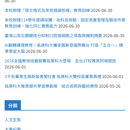
06-30
本校辦理「發文格式及常見錯誤態樣」教育訓練
2026-06-30
本校辦理114學年度請採購、收料及檢驗、固定資產管理及驗收作業
教育訓練，強化同仁實務能力
2026-06-30
臺灣山苦瓜關鍵成分抑制口腔癌細胞之萃取與機制摘要
2026-06-30
AI翻轉護理教育！長庚科大攜安圖斯登國際舞台 打造「五合一」精
準學習大腦
2026-06-30
2026全國教保技藝競賽長庚科大登場 全台27校菁英同場競技
2026-06-01
2千名畢業生換新裝勇闖社會 長庚科大雙校區畢業典禮
2026-06-01
長庚科大推青銀共學音樂劇場 結合長照與藝術療育
2026-05-26
分類
人文生態
大事紀要