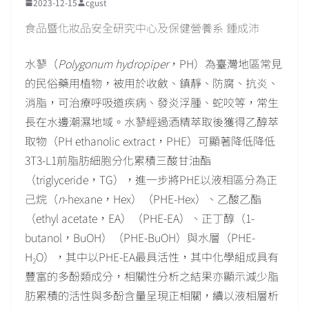
2023-12-15
cgust
食品暨化妝品安全研究中心及保健營養系 鍾成沛
水蓼（
Polygonum hydropiper
，PH）為臺灣地區常見
的民俗藥用植物，被用於收斂、鎮靜、防腐、抗炎、
消脂，可治療呼吸道疾病、發炎浮腫、蛇咬等，常生
長在水邊潮濕地域。水蓼經過酒精萃取後獲得乙醇萃
取物（PH ethanolic extract，PHE）可顯著降低降低
3T3-L1前脂肪細胞分化累積三酸甘油酯
（triglyceride，TG），進一步將PHE以液相區分為正
己烷（
n
-hexane，Hex）（PHE-Hex）、乙酸乙酯
（ethyl acetate，EA）（PHE-EA）、正丁醇（1-
butanol，BuOH）（PHE-BuOH）與水層（PHE-
H
O），其中以PHE-EA最具活性，其中化學組成具有
2
豐富的多酚類成分，相關性分析之結果亦顯示減少脂
肪累積的活性與多酚含量呈現正相關，續以液相層析