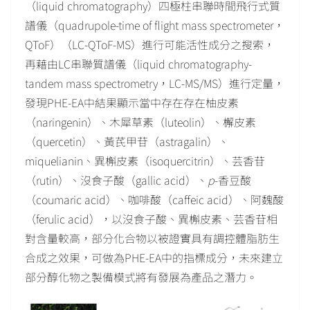
（liquid chromatography）四極柱串聯時間飛行式質
譜儀（quadrupole-time of flight mass spectrometer，
QToF）（LC-QToF-MS）進行可能活性成分之搜索，
再藉由LC串聯質譜儀（liquid chromatography-
tandem mass spectrometry，LC-MS/MS）進行定量，
發現PHE-EA中結果顯示當中存在存在柚皮素
（naringenin）、木犀草素（luteolin）、檞皮素
（quercetin）、黃芪甲苷（astragalin）、
miquelianin、異槲皮素（isoquercitrin）、芸香苷
（rutin）、沒食子酸（gallic acid）、
p
-香豆酸
（coumaric acid）、咖啡酸（caffeic acid）、阿魏酸
（ferulic acid），以沒食子酸、異槲皮素、芸香苷相
對含量較高，部分化合物以被證實具有調控體脂肪生
合成之效果，可做為PHE-EA中的指標成分，未來建立
部分醇化物之製備模式將有發展為產品之潛力。