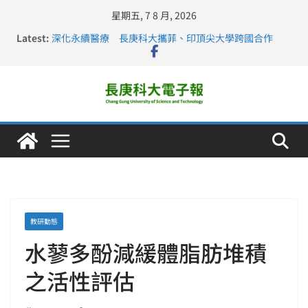
星期五, 7 8 月, 2026
Latest:
深化永續醫療 長庚科大攜菲、印頂尖大學跨國合作
長庚科大訪凱瑟醫療集團、美容學校收穫豐
跨海築夢 長庚科大赴美直擊健康平權與智慧照護實踐
仁德醫專與長庚科大締結策略聯盟 培育護理尖兵
長庚科大連四年穩居《遠見》醫學大學第5名 辦學實力再
獲肯定
教研動態
水蓼多酚減緩體脂肪堆積
之活性評估