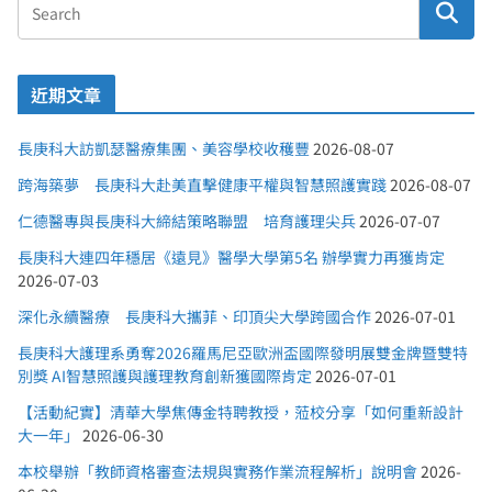
近期文章
長庚科大訪凱瑟醫療集團、美容學校收穫豐
2026-08-07
跨海築夢 長庚科大赴美直擊健康平權與智慧照護實踐
2026-08-07
仁德醫專與長庚科大締結策略聯盟 培育護理尖兵
2026-07-07
長庚科大連四年穩居《遠見》醫學大學第5名 辦學實力再獲肯定
2026-07-03
深化永續醫療 長庚科大攜菲、印頂尖大學跨國合作
2026-07-01
長庚科大護理系勇奪2026羅馬尼亞歐洲盃國際發明展雙金牌暨雙特
別獎 AI智慧照護與護理教育創新獲國際肯定
2026-07-01
【活動紀實】清華大學焦傳金特聘教授，蒞校分享「如何重新設計
大一年」
2026-06-30
本校舉辦「教師資格審查法規與實務作業流程解析」說明會
2026-