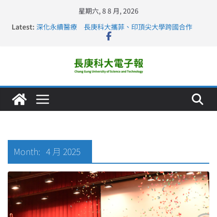
星期六, 8 8 月, 2026
Latest:
深化永續醫療 長庚科大攜菲、印頂尖大學跨國合作
長庚科大訪凱瑟醫療集團、美容學校收穫豐
跨海築夢 長庚科大赴美直擊健康平權與智慧照護實踐
仁德醫專與長庚科大締結策略聯盟 培育護理尖兵
長庚科大連四年穩居《遠見》醫學大學第5名 辦學實力再
獲肯定
Month:
4 月 2025