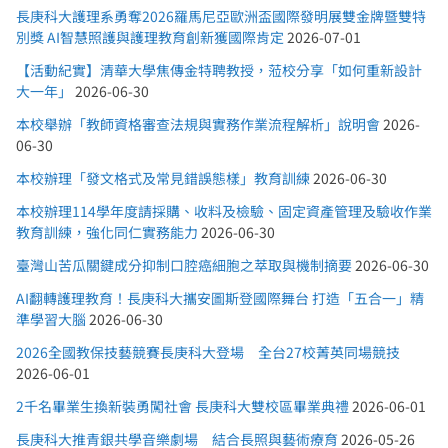
長庚科大護理系勇奪2026羅馬尼亞歐洲盃國際發明展雙金牌暨雙特
別獎 AI智慧照護與護理教育創新獲國際肯定
2026-07-01
【活動紀實】清華大學焦傳金特聘教授，蒞校分享「如何重新設計
大一年」
2026-06-30
本校舉辦「教師資格審查法規與實務作業流程解析」說明會
2026-
06-30
本校辦理「發文格式及常見錯誤態樣」教育訓練
2026-06-30
本校辦理114學年度請採購、收料及檢驗、固定資產管理及驗收作業
教育訓練，強化同仁實務能力
2026-06-30
臺灣山苦瓜關鍵成分抑制口腔癌細胞之萃取與機制摘要
2026-06-30
AI翻轉護理教育！長庚科大攜安圖斯登國際舞台 打造「五合一」精
準學習大腦
2026-06-30
2026全國教保技藝競賽長庚科大登場 全台27校菁英同場競技
2026-06-01
2千名畢業生換新裝勇闖社會 長庚科大雙校區畢業典禮
2026-06-01
長庚科大推青銀共學音樂劇場 結合長照與藝術療育
2026-05-26