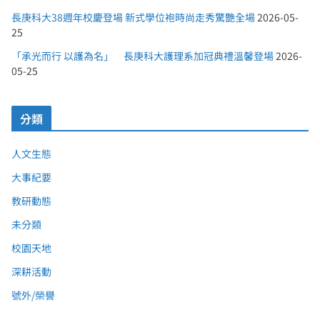
長庚科大38週年校慶登場 新式學位袍時尚走秀驚艷全場
2026-05-
25
「承光而行 以護為名」 長庚科大護理系加冠典禮溫馨登場
2026-
05-25
分類
人文生態
大事紀要
教研動態
未分類
校園天地
深耕活動
號外/榮譽