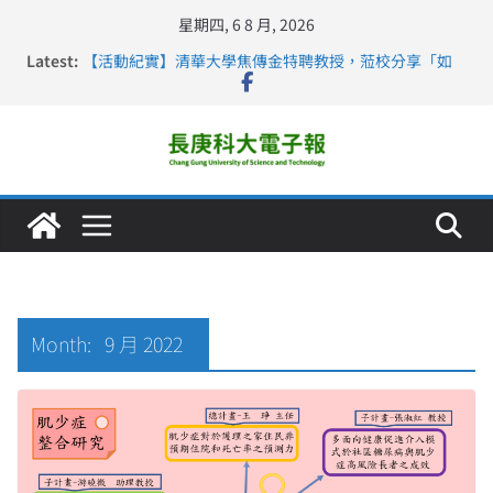
星期四, 6 8 月, 2026
Latest:
【活動紀實】清華大學焦傳金特聘教授，蒞校分享「如
何重新設計大一年」
仁德醫專與長庚科大締結策略聯盟 培育護理尖兵
長庚科大連四年穩居《遠見》醫學大學第5名 辦學實力再
獲肯定
深化永續醫療 長庚科大攜菲、印頂尖大學跨國合作
長庚科大護理系勇奪2026羅馬尼亞歐洲盃國際發明展雙
金牌暨雙特別獎 AI智慧照護與護理教育創新獲國際肯定
Month:
9 月 2022