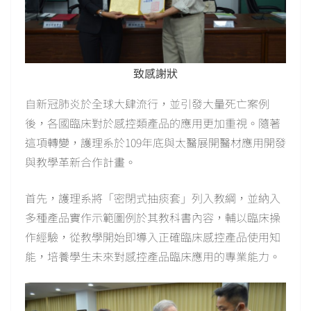
致感謝狀
自新冠肺炎於全球大肆流行，並引發大量死亡案例
後，各國臨床對於感控類產品的應用更加重視。隨著
這項轉變，護理系於109年底與太醫展開醫材應用開發
與教學革新合作計畫。
首先，護理系將「密閉式抽痰套」列入教綱，並納入
多種產品實作示範圖例於其教科書內容，輔以臨床操
作經驗，從教學開始即導入正確臨床感控產品使用知
能，培養學生未來對感控產品臨床應用的專業能力。