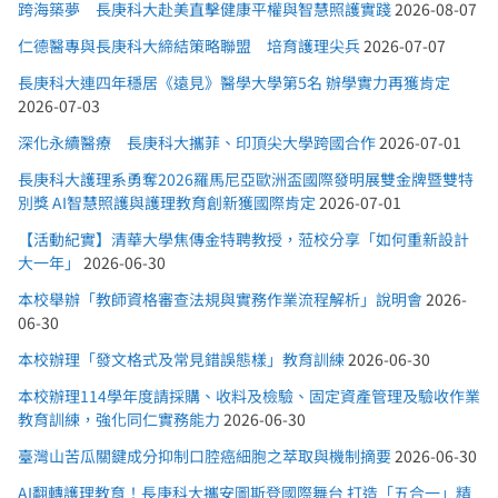
跨海築夢 長庚科大赴美直擊健康平權與智慧照護實踐
2026-08-07
仁德醫專與長庚科大締結策略聯盟 培育護理尖兵
2026-07-07
長庚科大連四年穩居《遠見》醫學大學第5名 辦學實力再獲肯定
2026-07-03
深化永續醫療 長庚科大攜菲、印頂尖大學跨國合作
2026-07-01
長庚科大護理系勇奪2026羅馬尼亞歐洲盃國際發明展雙金牌暨雙特
別獎 AI智慧照護與護理教育創新獲國際肯定
2026-07-01
【活動紀實】清華大學焦傳金特聘教授，蒞校分享「如何重新設計
大一年」
2026-06-30
本校舉辦「教師資格審查法規與實務作業流程解析」說明會
2026-
06-30
本校辦理「發文格式及常見錯誤態樣」教育訓練
2026-06-30
本校辦理114學年度請採購、收料及檢驗、固定資產管理及驗收作業
教育訓練，強化同仁實務能力
2026-06-30
臺灣山苦瓜關鍵成分抑制口腔癌細胞之萃取與機制摘要
2026-06-30
AI翻轉護理教育！長庚科大攜安圖斯登國際舞台 打造「五合一」精