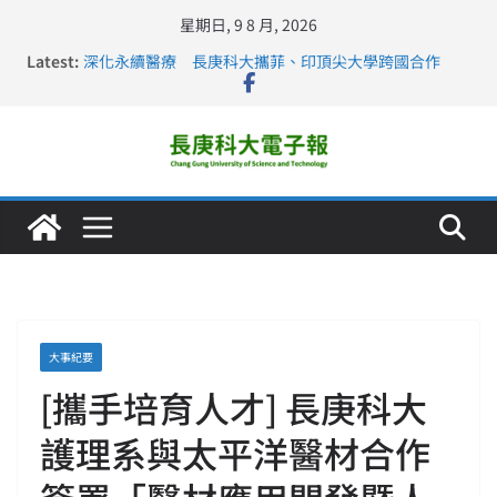
星期日, 9 8 月, 2026
Latest:
深化永續醫療 長庚科大攜菲、印頂尖大學跨國合作
長庚科大訪凱瑟醫療集團、美容學校收穫豐
跨海築夢 長庚科大赴美直擊健康平權與智慧照護實踐
仁德醫專與長庚科大締結策略聯盟 培育護理尖兵
長庚科大連四年穩居《遠見》醫學大學第5名 辦學實力再
獲肯定
大事紀要
[攜手培育人才] 長庚科大
護理系與太平洋醫材合作