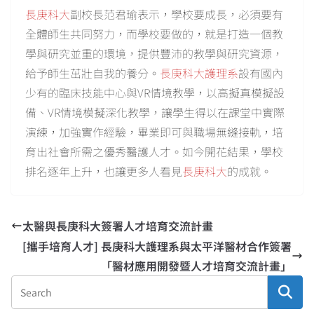
長庚科大
副校長范君瑜表示，學校要成長，必須要有
全體師生共同努力，而學校要做的，就是打造一個教
學與研究並重的環境，提供豐沛的教學與研究資源，
給予師生茁壯自我的養分。
長庚科大護理系
設有國內
少有的臨床技能中心與VR情境教學，以高擬真模擬設
備、VR情境模擬深化教學，讓學生得以在課堂中實際
演練，加強實作經驗，畢業即可與職場無縫接軌，培
育出社會所需之優秀醫護人才。如今開花結果，學校
排名逐年上升，也讓更多人看見
長庚科大
的成就。
太醫與長庚科大簽署人才培育交流計畫
[攜手培育人才] 長庚科大護理系與太平洋醫材合作簽署
「醫材應用開發暨人才培育交流計畫」