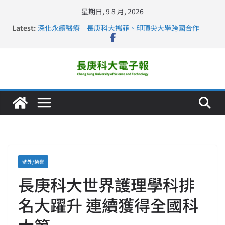
星期日, 9 8 月, 2026
Latest:
深化永續醫療 長庚科大攜菲、印頂尖大學跨國合作
長庚科大訪凱瑟醫療集團、美容學校收穫豐
跨海築夢 長庚科大赴美直擊健康平權與智慧照護實踐
仁德醫專與長庚科大締結策略聯盟 培育護理尖兵
長庚科大連四年穩居《遠見》醫學大學第5名 辦學實力再
獲肯定
號外/榮譽
長庚科大世界護理學科排
名大躍升 連續獲得全國科