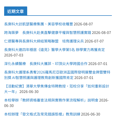
近期文章
長庚科大訪凱瑟醫療集團、美容學校收穫豐
2026-08-07
跨海築夢 長庚科大赴美直擊健康平權與智慧照護實踐
2026-08-07
仁德醫專與長庚科大締結策略聯盟 培育護理尖兵
2026-07-07
長庚科大連四年穩居《遠見》醫學大學第5名 辦學實力再獲肯定
2026-07-03
深化永續醫療 長庚科大攜菲、印頂尖大學跨國合作
2026-07-01
長庚科大護理系勇奪2026羅馬尼亞歐洲盃國際發明展雙金牌暨雙特
別獎 AI智慧照護與護理教育創新獲國際肯定
2026-07-01
【活動紀實】清華大學焦傳金特聘教授，蒞校分享「如何重新設計
大一年」
2026-06-30
本校舉辦「教師資格審查法規與實務作業流程解析」說明會
2026-
06-30
本校辦理「發文格式及常見錯誤態樣」教育訓練
2026-06-30