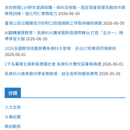
本校辦理114學年度請採購、收料及檢驗、固定資產管理及驗收作業
教育訓練，強化同仁實務能力
2026-06-30
臺灣山苦瓜關鍵成分抑制口腔癌細胞之萃取與機制摘要
2026-06-30
AI翻轉護理教育！長庚科大攜安圖斯登國際舞台 打造「五合一」精
準學習大腦
2026-06-30
2026全國教保技藝競賽長庚科大登場 全台27校菁英同場競技
2026-06-01
2千名畢業生換新裝勇闖社會 長庚科大雙校區畢業典禮
2026-06-01
長庚科大推青銀共學音樂劇場 結合長照與藝術療育
2026-05-26
分類
人文生態
大事紀要
教研動態