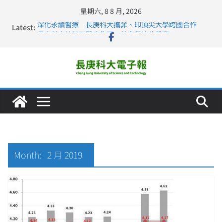
星期六, 8 8 月, 2026
Latest:
深化永續醫療 長庚科大攜菲、印頂尖大學跨國合作
長庚科大訪凱瑟醫療集團、美容學校收穫豐
跨海築夢 長庚科大赴美直擊健康平權與智慧照護實踐
仁德醫專與長庚科大締結策略聯盟 培育護理尖兵
長庚科大連四年穩居《遠見》醫學大學第5名 辦學實力再
獲肯定
Month:
2 月 2019