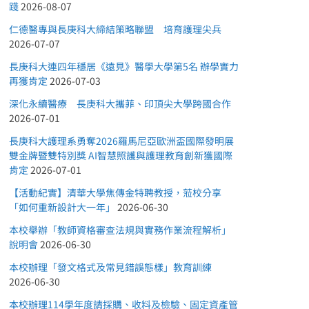
踐
2026-08-07
仁德醫專與長庚科大締結策略聯盟 培育護理尖兵
2026-07-07
長庚科大連四年穩居《遠見》醫學大學第5名 辦學實力
再獲肯定
2026-07-03
深化永續醫療 長庚科大攜菲、印頂尖大學跨國合作
2026-07-01
長庚科大護理系勇奪2026羅馬尼亞歐洲盃國際發明展
雙金牌暨雙特別獎 AI智慧照護與護理教育創新獲國際
肯定
2026-07-01
【活動紀實】清華大學焦傳金特聘教授，蒞校分享
「如何重新設計大一年」
2026-06-30
本校舉辦「教師資格審查法規與實務作業流程解析」
說明會
2026-06-30
本校辦理「發文格式及常見錯誤態樣」教育訓練
2026-06-30
本校辦理114學年度請採購、收料及檢驗、固定資產管