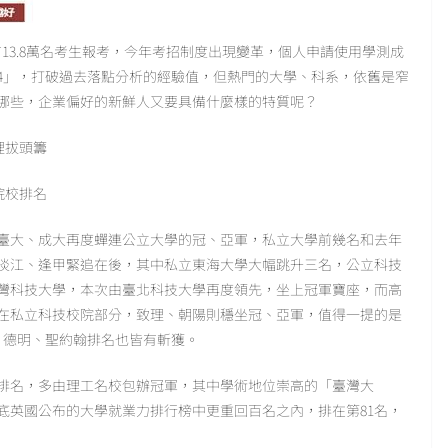
計有13.8萬名考生報考，今年考招制度出現變革，個人申請使用學測成
選4」，打破過去落點分析的經驗值，但熱門的大學、科系，依舊是窄
有哪些，企業偏好的新鮮人又要具備什麼樣的特質呢？
理拔頭籌
院校排名
示，臺大、成大再度蟬連公立大學的冠、亞軍，私立大學前幾名和去年
淡江、逢甲緊追在後，其中私立東海大學大幅跳升三名，公立科技
灣科技大學，本次由臺北科技大學再度領先，坐上冠軍寶座，而高
在私立科技校院部分，致理、朝陽則穩坐冠、亞軍，值得一提的是
、德明、聖約翰排名也皆有斬獲。
排名，多由理工名校包辦冠軍，其中學術地位崇高的「臺灣大
年底英國公布的大學就業力排行榜中更重回百名之內，排在第81名，