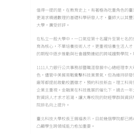
值得一提的是，在教育史上，有著極為吃重角色的臺
更渴求精通數理的基礎科學研發人才，臺師大以其豐
大學，廣受好評。
在私立一般大學中，一口氣從第十名躍升至第七名的
育為核心，不單培養技術人才，更重視培養生活人才
的期程中逐步推動與社會趨勢連結的跨域趨勢學院，
1111人力銀行公共事務部暨職涯發展中心總經理李
色，儘管中美貿易戰衝擊科技業景氣，但為維持研發
廠等都提前啟動校園徵才，預約科技新血，理工科背
企業主重視。金融業在科技進展的催化下，過去一年
對資訊人才求才若渴，讓大專校院的財經學群與資訊
院排名向上提升。
臺北科技大學校長王錫福表示，目前幾個學院都已將
凸顯學生跨領域能力愈加重要。