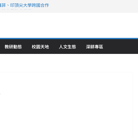
攜菲、印頂尖大學跨國合作
、美容學校收穫豐
直擊健康平權與智慧照護實踐
策略聯盟 培育護理尖兵
》醫學大學第5名 辦學實力再獲肯定
教研動態
校園天地
人文生態
深耕專區
查