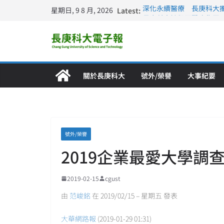
星期日, 9 8 月, 2026
Latest:
深化永續醫療 長庚科大
長庚科大訪凱瑟醫療集團
跨海築夢 長庚科大赴美
仁德醫專與長庚科大締結
長庚科大連四年穩居《遠見
關於長庚科大
號外/榮譽
大事紀要
號外/榮譽
2019企業最愛大學調
2019-02-15
cgust
由
范峻銘
在 2019/02/15 – 星期五 發表
大華網路報
(2019-01-29 01:31)