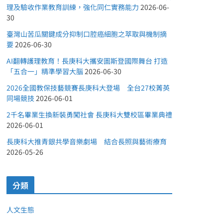
理及驗收作業教育訓練，強化同仁實務能力
2026-06-
30
臺灣山苦瓜關鍵成分抑制口腔癌細胞之萃取與機制摘
要
2026-06-30
AI翻轉護理教育！長庚科大攜安圖斯登國際舞台 打造
「五合一」精準學習大腦
2026-06-30
2026全國教保技藝競賽長庚科大登場 全台27校菁英
同場競技
2026-06-01
2千名畢業生換新裝勇闖社會 長庚科大雙校區畢業典禮
2026-06-01
長庚科大推青銀共學音樂劇場 結合長照與藝術療育
2026-05-26
分類
人文生態