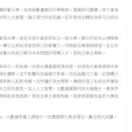
灣師範大學，培育無數優異的中學教師，隨著時代變遷，時下產業
沛的人文基礎，融入現代科技知識，近年更成功轉型為多元化綜合
東海大學，是名次提升最多的私立一般大學，歸功於近年以博雅教
，導引出具有深度思辨力的軟實力，同時結合專業與跨域，在五年
培養出有能力解決未來問題的領導人才，受到企業主青睞。
大華表示，科技業一向是台灣重要經濟命脈，扮演各大產業領頭羊角
領先優勢，並不影響科技廠徵才節奏，包括晶圓代工廠、記憶體大
景新鮮人起薪待遇，自然優於其他學群，傳統的理工名校自然備受
大力招兵買馬，加上人工智慧、大數據運算科技大幅進步，產業界
學群能見度提高，受到企業主青眼相看，致使商管類見長的大專校
Ai、大數據等置入課程中，因應國際化需求增加，數位時代來襲，