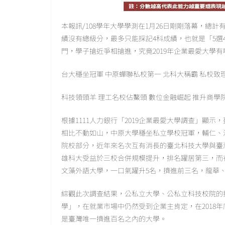
本報訊/108學年大學學測在1月26日剛剛落幕，總
績沒有總級分，最多只能採記4科成績，也就是「5
門，學子搶近爭相搶進，究竟2019年企業最愛大學
台大穩坐冠軍 中原蟬聯私校第一 北科大稱霸 私校致
科技領頭羊 理工名校佔鰲頭 數位金融崛起 推升商學
根據1111人力銀行「2019企業最愛大學調查」顯
相比不動如山，中原大學穩坐私立學校冠軍，輔仁、
院校部分，近年來名次互有消長的臺北科技大學與臺
雄科大受益於三校合併規模提升，排名躍居第三，而
文藻外語大學，一口氣躍升5名，擠進前三名，龍華
綜觀此次調查結果，公私立大學、公私立科技校院的
學」，在就業市場中仍然受到企業主肯定，在2018
是臺灣唯一擠進百名之內的大學。